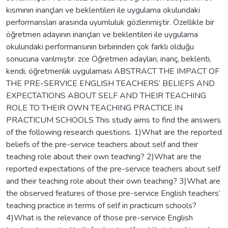
kısmının inançları ve beklentileri ile uygulama okulundaki
performansları arasında uyumluluk gözlenmiştir. Özellikle bir
öğretmen adayının inançları ve beklentileri ile uygulama
okulundaki performansının birbirinden çok farklı olduğu
sonucuna varılmıştır. zce Öğretmen adayları, inanç, beklenti,
kendi, öğretmenlik uygulaması ABSTRACT THE IMPACT OF
THE PRE-SERVICE ENGLISH TEACHERS’ BELIEFS AND
EXPECTATIONS ABOUT SELF AND THEIR TEACHING
ROLE TO THEIR OWN TEACHING PRACTICE IN
PRACTICUM SCHOOLS This study aims to find the answers
of the following research questions. 1)What are the reported
beliefs of the pre-service teachers about self and their
teaching role about their own teaching? 2)What are the
reported expectations of the pre-service teachers about self
and their teaching role about their own teaching? 3)What are
the observed features of those pre-service English teachers’
teaching practice in terms of self in practicum schools?
4)What is the relevance of those pre-service English