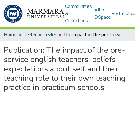
Communities
All of
&
Statistic
DSpace
Collections
Home
Tezler
Tezler
The impact of the pre-service english teachers’ beliefs expectations about self and their teaching role to their own teaching practice in practicum schools
Publication:
The impact of the pre-
service english teachers’ beliefs
expectations about self and their
teaching role to their own teaching
practice in practicum schools