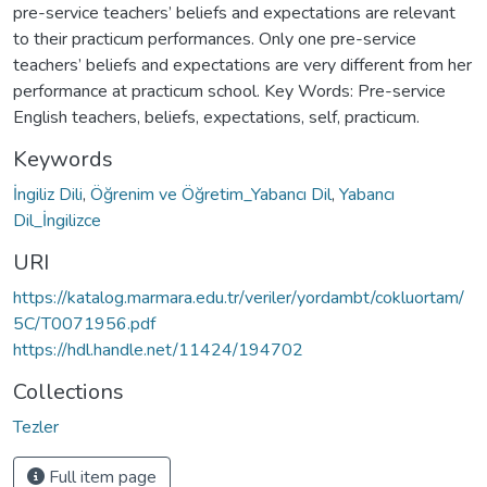
pre-service teachers’ beliefs and expectations are relevant
to their practicum performances. Only one pre-service
teachers’ beliefs and expectations are very different from her
performance at practicum school. Key Words: Pre-service
English teachers, beliefs, expectations, self, practicum.
Keywords
İngiliz Dili
,
Öğrenim ve Öğretim_Yabancı Dil
,
Yabancı
Dil_İngilizce
URI
https://katalog.marmara.edu.tr/veriler/yordambt/cokluortam/
5C/T0071956.pdf
https://hdl.handle.net/11424/194702
Collections
Tezler
Full item page