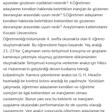
açısından gözlenen özellikleri nelerdir? 4.Öğretmen
adaylarının kendileri hakkında belirttikleri inançları ile gözlenen
davranışları arasındaki uyum nedir? 5.Öğretmen adaylarının
kendileri hakkında belirttikleri beklentileri ile gözlenen
davranışları arasındaki uyum nedir? Araştırmanın katılımcılarını
Kocaeli Üniversitesi
Öğretmenliği bölümünde 4. sınıfta okumakta olan 6 öğrenci
oluşturmaktadır. Bu öğrencilerin hepsi bayandır. Yaş aralığı
21-23’tür. Çalışmanın verisi iletişimsel konuşma ve grupların
kameraya çekimiyle oluşmuş gözlemlerin dökümünden
oluşmaktadır. İletişimsel konuşma verilerinin analizi için Miles
ve Huberman’ın geliştirdiği desen kodlama tekniği
kullanılmıştır. Kamera çekimlerinin analizi ise G. H. Mead’in
hazırladığı bir kontrol listesi aracılığı ile yapılmıştır. Yürütülen
çalışmada, öğretmen adaylarının kendileri ve öğretme
süreçleri ile ilgili beklentileri ve inançlarının olması
savlanmıştır. Bunun yanı sıra, bu beklenti ve inançların
uygulama okulundaki performansları ile de uyumlu olacağı
savlanmıştır. Veri analizi sonucunda öğretmen adaylarının bir