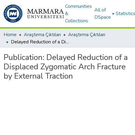
Communities
All of
&
Statistic
DSpace
Collections
Home
Araştırma Çıktıları
Araştırma Çıktıları
Delayed Reduction of a Displaced Zygomatic Arch Fracture by External Traction
Publication:
Delayed Reduction of a
Displaced Zygomatic Arch Fracture
by External Traction