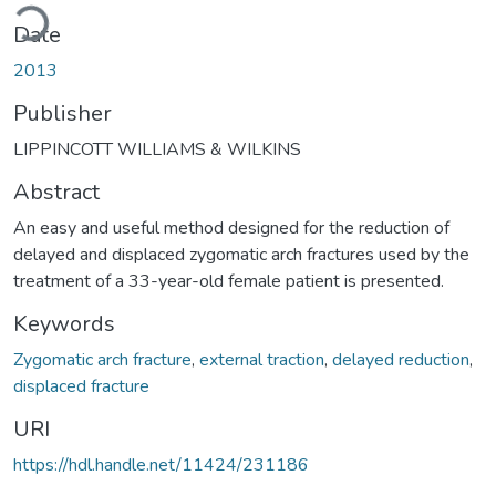
ading...
Date
2013
Publisher
LIPPINCOTT WILLIAMS & WILKINS
Abstract
An easy and useful method designed for the reduction of
delayed and displaced zygomatic arch fractures used by the
treatment of a 33-year-old female patient is presented.
Keywords
Zygomatic arch fracture
,
external traction
,
delayed reduction
,
displaced fracture
URI
https://hdl.handle.net/11424/231186