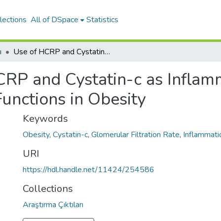
lections
All of DSpace
Statistics
ı
Use of HCRP and Cystatin-c as Inflammatiion Markers in the Follow-up of Kidney Functions in Obesity
RP and Cystatin-c as Inflamm
unctions in Obesity
Keywords
Obesity
,
Cystatin-c
,
Glomerular Filtration Rate
,
Inflammati
URI
https://hdl.handle.net/11424/254586
Collections
Araştırma Çıktıları