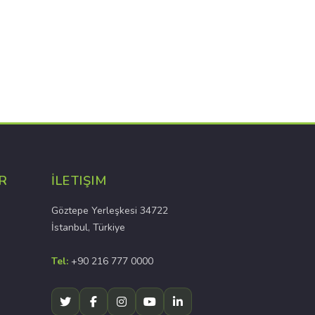
R
İLETIŞIM
Göztepe Yerleşkesi 34722
İstanbul, Türkiye
Tel:
+90 216 777 0000