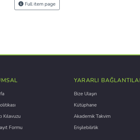
Full item page
UMSAL
YARARLI BAĞLANTILA
fa
Bize Ulaşın
olitikası
Kütüphane
cı Kılavuzu
Akademik Takvim
Kayıt Formu
Erişilebilirlik