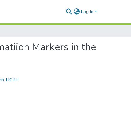
Log In
atiion Markers in the
on
,
HCRP