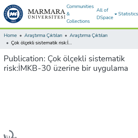
Communities
All of
&
Statistic
DSpace
Collections
Home
Araştırma Çıktıları
Araştırma Çıktıları
Çok ölçekli sistematik risk:İMKB-30 üzerine bir uygulama
Publication:
Çok ölçekli sistematik
risk:İMKB-30 üzerine bir uygulama
Loading...