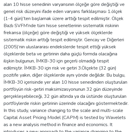
alan 10 hisse senedinin varyansının ölçeğe göre değiştiği ve
genel risk düzeyini ifade eden varyans farklılaşması 1.ölçek
(1-4 gün)’ten başlamak üzere arttığı tespit edilmiştir. Ölçek
Bazlı SVFM’nde tüm hisse senetlerinin sistematik riskinin
frekansa (ölçeğe) göre değiştiği ve yüksek ölçeklerde
sistematik riskin arttığı tespit edilmiştir. Gencay ve Diğerleri
(2005)’nin uluslararası endekslerde tespit ettiği yüksek
ölçeklerde beta ve getirinin daha güçlü formda olacağına
ilişkin bulgunun, İMKB-30 için geçerli olmadığı tespit
edilmiştir. İMKB-30 için risk ve getiri 3.Ölçekte (32 gün)
pozitife yakın, diğer ölçeklerde aynı yönde değildir. Bu bulgu,
İMKB-30 içerisinde yer alan 10 hisse senedinden oluşturulan
portföyün risk-getiri maksimizasyonunun 32 gün düzeyinde
gerçekleşebileceği, 32 gün altında ya da üstünde oluşturulan
portföylerde riskin getirinin üzerinde olacağını göstermektedir.
In this study, variance changing to the scale and multi-scale
Capital Asset Pricing Model (CAPM) is tested by Wavelets
as a new analysis method in finance and economics. It
introduces a new approach to the variance changing to the