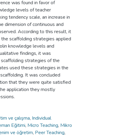
erence was found in favor of
owledge levels of teacher
king tendency scale, an increase in
the dimension of continuous and
erved. According to this result, it
 the scaffolding strategies applied
violin knowledge levels and
ualitative findings, it was
scaffolding strategies of the
ates used these strategies in the
scaffolding. It was concluded
tion that they were quite satisfied
 the application they mostly
essions.
itim ve çalışma
,
Individual
eman Eğitimi
,
Micro Teaching
,
Mikro
enim ve öğretim
,
Peer Teaching
,