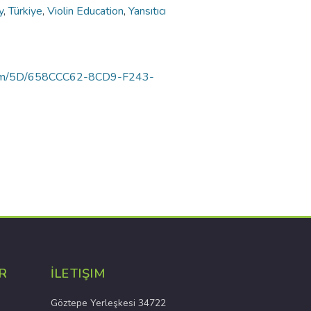
y
,
Türkiye
,
Violin Education
,
Yansıtıcı
uortam/5D/658CCC62-8CD9-F243-
R
İLETIŞIM
Göztepe Yerleşkesi 34722