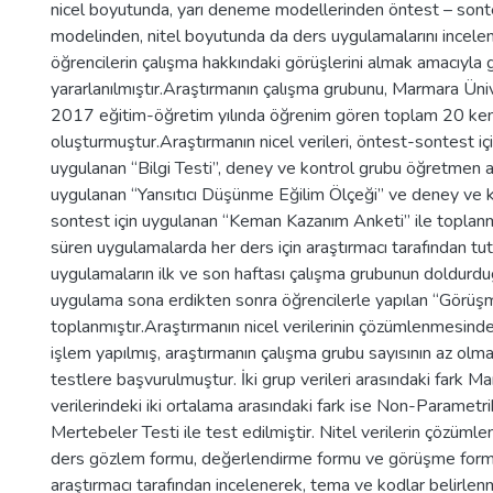
nicel boyutunda, yarı deneme modellerinden öntest – sont
modelinden, nitel boyutunda da ders uygulamalarını incel
öğrencilerin çalışma hakkındaki görüşlerini almak amacıyla
yararlanılmıştır.Araştırmanın çalışma grubunu, Marmara Üni
2017 eğitim-öğretim yılında öğrenim gören toplam 20 ke
oluşturmuştur.Araştırmanın nicel verileri, öntest-sontest iç
uygulanan “Bilgi Testi”, deney ve kontrol grubu öğretmen a
uygulanan “Yansıtıcı Düşünme Eğilim Ölçeği” ve deney ve 
sontest için uygulanan “Keman Kazanım Anketi” ile toplanmıştı
süren uygulamalarda her ders için araştırmacı tarafından t
uygulamaların ilk ve son haftası çalışma grubunun doldur
uygulama sona erdikten sonra öğrencilerle yapılan “Görüş
toplanmıştır.Araştırmanın nicel verilerinin çözümlenmesinde he
işlem yapılmış, araştırmanın çalışma grubu sayısının az ol
testlere başvurulmuştur. İki grup verileri arasındaki fark 
verilerindeki iki ortalama arasındaki fark ise Non-Paramet
Mertebeler Testi ile test edilmiştir. Nitel verilerin çözümlen
ders gözlem formu, değerlendirme formu ve görüşme formu
araştırmacı tarafından incelenerek, tema ve kodlar belirlenm