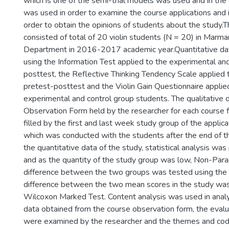
which is one of the semi-trial models was used and in the
was used in order to examine the course applications and
order to obtain the opinions of students about the study.
consisted of total of 20 violin students (N = 20) in Marma
Department in 2016-2017 academic year.Quantitative dat
using the Information Test applied to the experimental and
posttest, the Reflective Thinking Tendency Scale applied 
pretest-posttest and the Violin Gain Questionnaire applied
experimental and control group students. The qualitative
Observation Form held by the researcher for each course 
filled by the first and last week study group of the appli
which was conducted with the students after the end of the
the quantitative data of the study, statistical analysis wa
and as the quantity of the study group was low, Non-Para
difference between the two groups was tested using th
difference between the two mean scores in the study wa
Wilcoxon Marked Test. Content analysis was used in analyz
data obtained from the course observation form, the evalu
were examined by the researcher and the themes and co