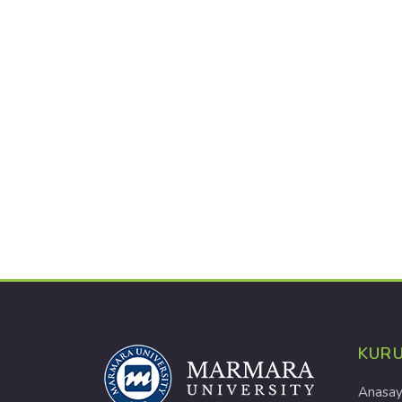
KUR
Anasay