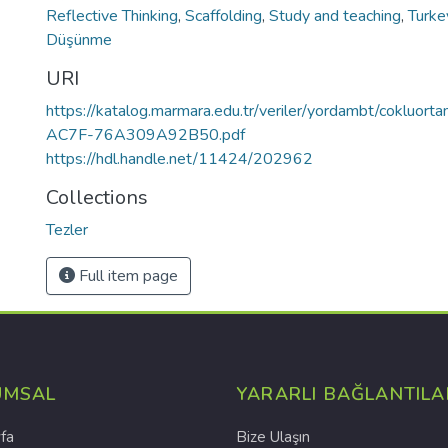
Reflective Thinking
,
Scaffolding
,
Study and teaching
,
Turke
Düşünme
URI
https://katalog.marmara.edu.tr/veriler/yordambt/cokl
AC7F-76A309A92B50.pdf
https://hdl.handle.net/11424/202962
Collections
Tezler
Full item page
UMSAL
YARARLI BAĞLANTILA
fa
Bize Ulaşın