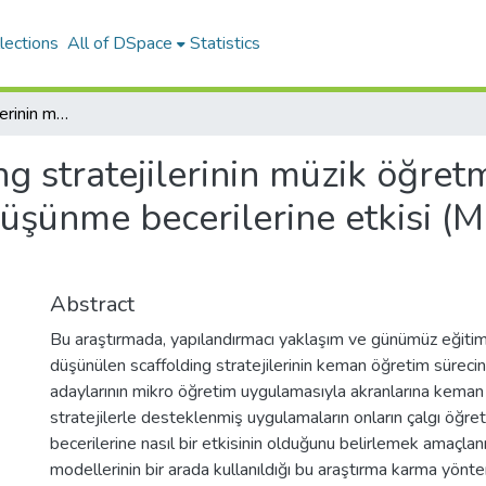
lections
All of DSpace
Statistics
Scaffolding stratejilerinin müzik öğretmeni adaylarının çalgı öğretme ve yansıtıcı düşünme becerilerine etkisi (Marmara Üniversitesi örneği)
ng stratejilerinin müzik öğret
düşünme becerilerine etkisi (
Abstract
Bu araştırmada, yapılandırmacı yaklaşım ve günümüz eğitim
düşünülen scaffolding stratejilerinin keman öğretim süreci
adaylarının mikro öğretim uygulamasıyla akranlarına keman
stratejilerle desteklenmiş uygulamaların onların çalgı öğr
becerilerine nasıl bir etkisinin olduğunu belirlemek amaçlanm
modellerinin bir arada kullanıldığı bu araştırma karma yönte