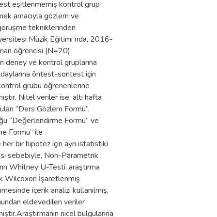
est eşitlenmemiş kontrol grup
emek amacıyla gözlem ve
 görüşme tekniklerinden
versitesi Müzik Eğitimi nda, 2016-
man öğrencisi (N=20)
in deney ve kontrol gruplarına
daylarına öntest-sontest için
kontrol grubu öğrenenlerine
r. Nitel veriler ise, altı hafta
utulan “Ders Gözlem Formu”,
duğu “Değerlendirme Formu” ve
me Formu” ile
r bir hipotez için ayrı istatistiki
ması sebebiyle, Non-Parametrik
Mann Whitney U-Testi, araştırma
rik Wilcoxon İşaretlenmiş
mesinde içerik analizi kullanılmış,
ndan eldevedilen veriler
iştir.Araştırmanın nicel bulgularına