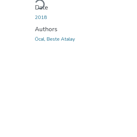
Loading...
Date
2018
Authors
Öcal, Beste Atalay