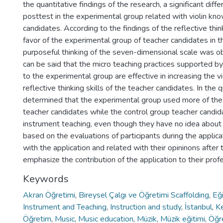
the quantitative findings of the research, a significant diff
posttest in the experimental group related with violin kn
candidates. According to the findings of the reflective thin
favor of the experimental group of teacher candidates in 
purposeful thinking of the seven-dimensional scale was obs
can be said that the micro teaching practices supported by
to the experimental group are effective in increasing the 
reflective thinking skills of the teacher candidates. In the q
determined that the experimental group used more of the 
teacher candidates while the control group teacher candid
instrument teaching, even though they have no idea about 
based on the evaluations of participants during the applica
with the application and related with their opininons after
emphasize the contribution of the application to their prof
Keywords
Akran Öğretimi
,
Bireysel Çalgı ve Öğretimi Scaffolding
,
Eğ
Instrument and Teaching
,
Instruction and study
,
İstanbul
,
K
Öğretim
,
Music
,
Music education
,
Müzik
,
Müzik eğitimi
,
Öğr