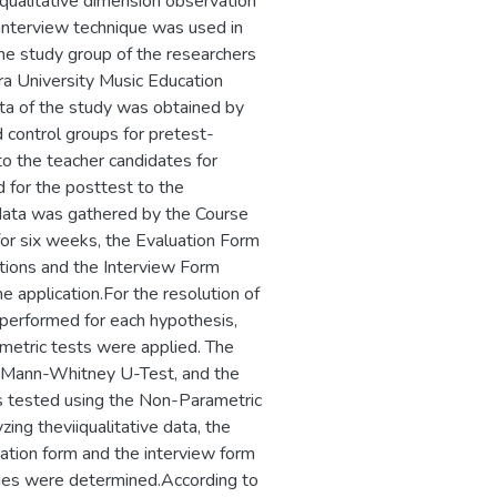
 qualitative dimension observation
 interview technique was used in
The study group of the researchers
ra University Music Education
a of the study was obtained by
 control groups for pretest-
to the teacher candidates for
 for the posttest to the
 data was gathered by the Course
for six weeks, the Evaluation Form
cations and the Interview Form
 application.For the resolution of
s performed for each hypothesis,
metric tests were applied. The
e Mann-Whitney U-Test, and the
s tested using the Non-Parametric
ing theviiqualitative data, the
ation form and the interview form
des were determined.According to