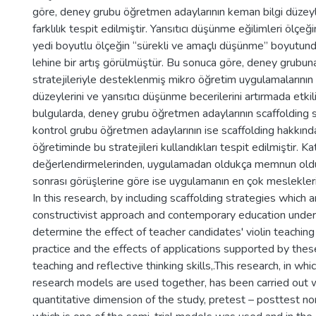
göre, deney grubu öğretmen adaylarının keman bilgi düzeyle
farklılık tespit edilmiştir. Yansıtıcı düşünme eğilimleri ölç
yedi boyutlu ölçeğin “sürekli ve amaçlı düşünme” boyutun
lehine bir artış görülmüştür. Bu sonuca göre, deney grubun
stratejileriyle desteklenmiş mikro öğretim uygulamalarının
düzeylerini ve yansıtıcı düşünme becerilerini artırmada etki
bulgularda, deney grubu öğretmen adaylarının scaffolding str
kontrol grubu öğretmen adaylarının ise scaffolding hakkınd
öğretiminde bu stratejileri kullandıkları tespit edilmiştir. Ka
değerlendirmelerinden, uygulamadan oldukça memnun olduk
sonrası görüşlerine göre ise uygulamanın en çok mesleklerin
In this research, by including scaffolding strategies which 
constructivist approach and contemporary education under
determine the effect of teacher candidates' violin teaching
practice and the effects of applications supported by thes
teaching and reflective thinking skills,.This research, in whi
research models are used together, has been carried out 
quantitative dimension of the study, pretest – posttest 