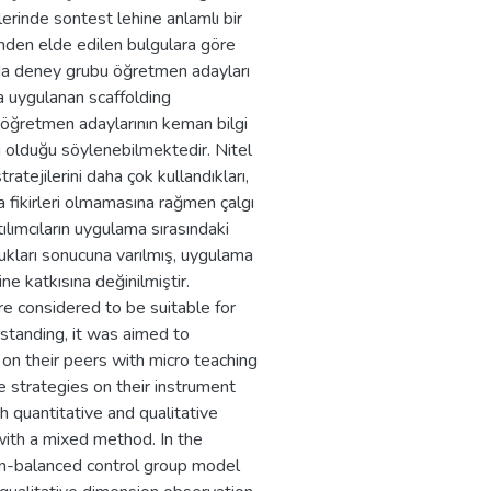
rinde sontest lehine anlamlı bir
eğinden elde edilen bulgulara göre
da deney grubu öğretmen adayları
a uygulanan scaffolding
 öğretmen adaylarının keman bilgi
li olduğu söylenebilmektedir. Nitel
atejilerini daha çok kullandıkları,
a fikirleri olmamasına rağmen çalgı
tılımcıların uygulama sırasındaki
ları sonucuna varılmış, uygulama
e katkısına değinilmiştir.
are considered to be suitable for
standing, it was aimed to
 on their peers with micro teaching
e strategies on their instrument
ch quantitative and qualitative
with a mixed method. In the
non-balanced control group model