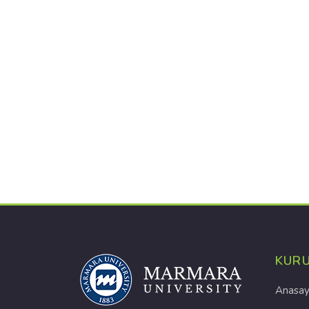
KUR
Anasay