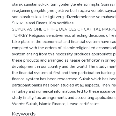
olarak sunulan sukuk, tüm yönleriyle ele alınmıştır. Sonras
ihraçlarının gerçekleşme şekli ve bu ihraçlara yönelik sayıs
son olarak sukuk ile ilgili vergi düzenlemelerine ve muhase
Sukuk, İslami Finans, Kira sertifikası.
SUKUK AS ONE OF THE DEVİCES OF CAPITAL MARKE
TURKEY Religious sensitiveness affecting decisions of rea
take place in the economical and financial system have 
complied with the orders of Islamic religion led economical l
system arising from this necessity produces appropriate pro
these products and arranged as ‘lease certificate’ in or reg
development in our country and the world. The study ment
the financial system at first and then participation banking
finance system has been researched. Sukuk which has bee
participant banks has been studied at all aspects. Then, re
in Turkey and numerical informations led to these issuance
study finally, tax arrangements and accounting application
Words: Sukuk, Islamic Finance, Lease certificates.
Keywords