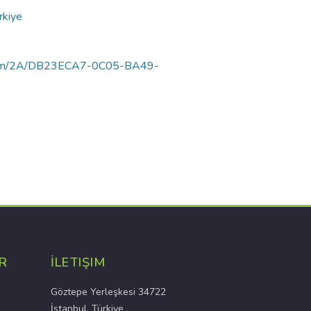
rkiye
luortam/2A/DB23ECA7-0C05-BA49-
R
İLETIŞIM
Göztepe Yerleşkesi 34722
İstanbul, Türkiye