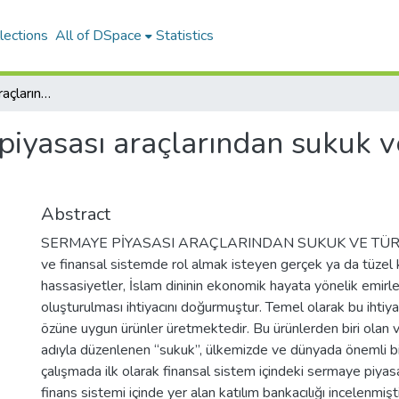
lections
All of DSpace
Statistics
Sermaye piyasası araçlarından sukuk ve Türkiye uygulamaları
iyasası araçlarından sukuk v
Abstract
SERMAYE PİYASASI ARAÇLARINDAN SUKUK VE TÜR
ve finansal sistemde rol almak isteyen gerçek ya da tüzel kiş
hassasiyetler, İslam dininin ekonomik hayata yönelik emirle
oluşturulması ihtiyacını doğurmuştur. Temel olarak bu ihtiy
özüne uygun ürünler üretmektedir. Bu ürünlerden biri olan v
adıyla düzenlenen “sukuk”, ülkemizde ve dünyada önemli b
çalışmada ilk olarak finansal sistem içindeki sermaye piyasa
finans sistemi içinde yer alan katılım bankacılığı incelenmişti