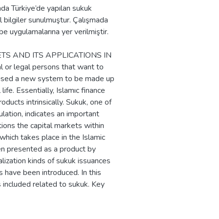
ında Türkiye’de yapılan sukuk
al bilgiler sunulmuştur. Çalışmada
be uygulamalarına yer verilmiştir.
TS AND ITS APPLICATIONS IN
l or legal persons that want to
caused a new system to be made up
ife. Essentially, Islamıc finance
ducts intrinsically. Sukuk, one of
ulation, indicates an important
ions the capital markets within
 which takes place in the Islamic
n presented as a product by
alization kinds of sukuk issuances
s have been introduced. In this
s included related to sukuk. Key