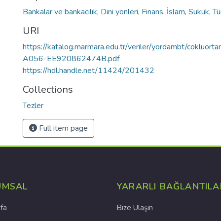
Bankalar ve bankacılık
,
Dini yönleri
,
Finans
,
İslam
,
Sukuk
,
Tü
URI
https://katalog.marmara.edu.tr/veriler/yordambt/cok
A056-EE920862474B.pdf
https://hdl.handle.net/11424/201432
Collections
Tezler
Full item page
UMSAL
YARARLI BAĞLANTILA
fa
Bize Ulaşın