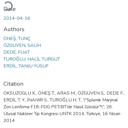
oading...
Date
2014-04-16
Authors
ÖNEŞ, TUNÇ
ÖZGÜVEN, SALİH
DEDE, FUAT
TUROĞLU, HALİL TURGUT
ERDİL, TANJU YUSUF
Citation
OKSUZOGLU K., ÖNEŞ T., ARAS M., ÖZGÜVEN S., DEDE F.,
ERDİL T. Y., İNANIR S., TUROĞLU H. T., \"Splenik Marjinal
Zon Lenfoma F18-FDG PET/BT’de Nasıl Görülür?\", 26.
Ulusal Nükleer Tıp Kongresi UNTK 2014, Türkiye, 16 Nisan
2014