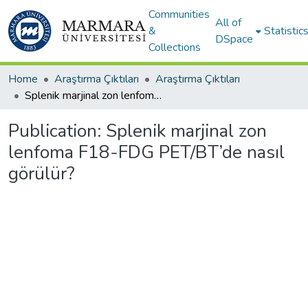
Communities
All of
&
Statistic
DSpace
Collections
Home
Araştırma Çıktıları
Araştırma Çıktıları
Splenik marjinal zon lenfoma F18-FDG PET/BT’de nasıl görülür?
Publication:
Splenik marjinal zon
lenfoma F18-FDG PET/BT’de nasıl
görülür?