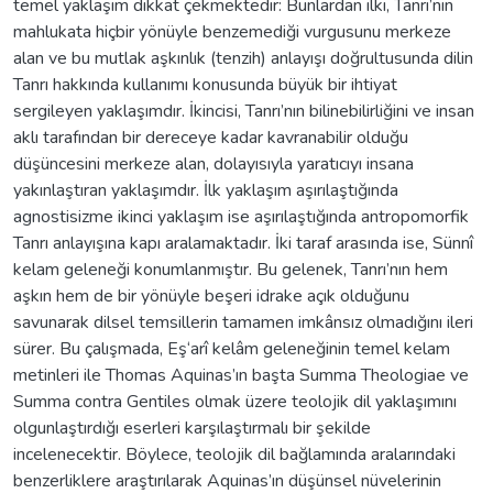
temel yaklaşım dikkat çekmektedir: Bunlardan ilki, Tanrı’nın
mahlukata hiçbir yönüyle benzemediği vurgusunu merkeze
alan ve bu mutlak aşkınlık (tenzih) anlayışı doğrultusunda dilin
Tanrı hakkında kullanımı konusunda büyük bir ihtiyat
sergileyen yaklaşımdır. İkincisi, Tanrı’nın bilinebilirliğini ve insan
aklı tarafından bir dereceye kadar kavranabilir olduğu
düşüncesini merkeze alan, dolayısıyla yaratıcıyı insana
yakınlaştıran yaklaşımdır. İlk yaklaşım aşırılaştığında
agnostisizme ikinci yaklaşım ise aşırılaştığında antropomorfik
Tanrı anlayışına kapı aralamaktadır. İki taraf arasında ise, Sünnî
kelam geleneği konumlanmıştır. Bu gelenek, Tanrı’nın hem
aşkın hem de bir yönüyle beşeri idrake açık olduğunu
savunarak dilsel temsillerin tamamen imkânsız olmadığını ileri
sürer. Bu çalışmada, Eş‘arî kelâm geleneğinin temel kelam
metinleri ile Thomas Aquinas’ın başta Summa Theologiae ve
Summa contra Gentiles olmak üzere teolojik dil yaklaşımını
olgunlaştırdığı eserleri karşılaştırmalı bir şekilde
incelenecektir. Böylece, teolojik dil bağlamında aralarındaki
benzerliklere araştırılarak Aquinas’ın düşünsel nüvelerinin