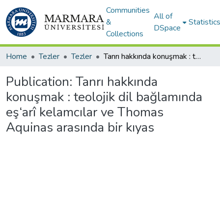
Communities
All of
&
Statistic
DSpace
Collections
Home
Tezler
Tezler
Tanrı hakkında konuşmak : teolojik dil bağlamında eş‘arî kelamcılar ve Thomas Aquinas arasında bir kıyas
Publication:
Tanrı hakkında
konuşmak : teolojik dil bağlamında
eş‘arî kelamcılar ve Thomas
Aquinas arasında bir kıyas