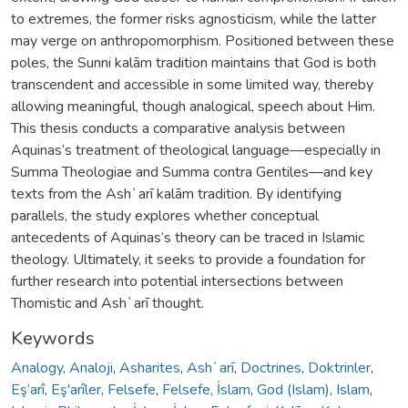
to extremes, the former risks agnosticism, while the latter
may verge on anthropomorphism. Positioned between these
poles, the Sunni kalām tradition maintains that God is both
transcendent and accessible in some limited way, thereby
allowing meaningful, though analogical, speech about Him.
This thesis conducts a comparative analysis between
Aquinas’s treatment of theological language—especially in
Summa Theologiae and Summa contra Gentiles—and key
texts from the Ashʿarī kalām tradition. By identifying
parallels, the study explores whether conceptual
antecedents of Aquinas’s theory can be traced in Islamic
theology. Ultimately, it seeks to provide a foundation for
further research into potential intersections between
Thomistic and Ashʿarī thought.
Keywords
Analogy
,
Analoji
,
Asharites
,
Ashʿarī
,
Doctrines
,
Doktrinler
,
Eş‘arî
,
Eş'arîler
,
Felsefe
,
Felsefe, İslam
,
God (Islam)
,
Islam
,