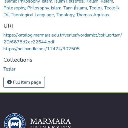
Islamic Philosophy
,
İslam
,
İslam Felsefesi
,
Kalām
,
Kelam
,
Philosophy
,
Philosophy, Islam
,
Tanrı (İslam)
,
Teoloji
,
Teolojik
Dil
,
Theological Language
,
Theology
,
Thomas Aquinas
URI
https://katalog.marmara.edu.tr/veriler/yordambt/cokluortam/
2D/6878d2ec22544.pdf
https://hdl.handle.net/11424/302505
Collections
Tezler
Full item page