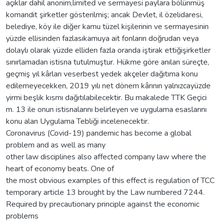
açıklar dahil anonim,limited ve sermayesi paylara bölünmüş
komandit şirketler gösterilmiş; ancak Devlet, il özelidaresi,
belediye, köy ile diğer kamu tüzel kişilerinin ve sermayesinin
yüzde ellisinden fazlasıkamuya ait fonların doğrudan veya
dolaylı olarak yüzde elliden fazla oranda iştirak ettiğişirketler
sınırlamadan istisna tutulmuştur. Hükme göre anılan süreçte,
geçmiş yıl kârları veserbest yedek akçeler dağıtıma konu
edilemeyecekken, 2019 yılı net dönem kârının yalnızcayüzde
yirmi beşlik kısmı dağıtılabilecektir. Bu makalede TTK Geçici
m. 13 ile onun istisnalarını belirleyen ve uygulama esaslarını
konu alan Uygulama Tebliği incelenecektir.
Coronavirus (Covid-19) pandemic has become a global
problem and as well as many
other law disciplines also affected company law where the
heart of economy beats. One of
the most obvious examples of this effect is regulation of TCC
temporary article 13 brought by the Law numbered 7244.
Required by precautionary principle against the economic
problems