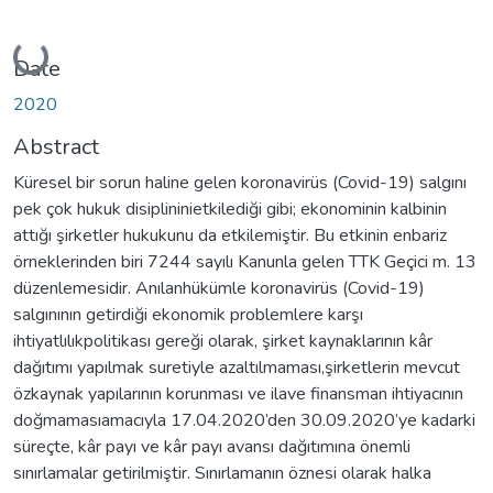
Loading...
Date
2020
Abstract
Küresel bir sorun haline gelen koronavirüs (Covid-19) salgını
pek çok hukuk disiplininietkilediği gibi; ekonominin kalbinin
attığı şirketler hukukunu da etkilemiştir. Bu etkinin enbariz
örneklerinden biri 7244 sayılı Kanunla gelen TTK Geçici m. 13
düzenlemesidir. Anılanhükümle koronavirüs (Covid-19)
salgınının getirdiği ekonomik problemlere karşı
ihtiyatlılıkpolitikası gereği olarak, şirket kaynaklarının kâr
dağıtımı yapılmak suretiyle azaltılmaması,şirketlerin mevcut
özkaynak yapılarının korunması ve ilave finansman ihtiyacının
doğmamasıamacıyla 17.04.2020’den 30.09.2020’ye kadarki
süreçte, kâr payı ve kâr payı avansı dağıtımına önemli
sınırlamalar getirilmiştir. Sınırlamanın öznesi olarak halka