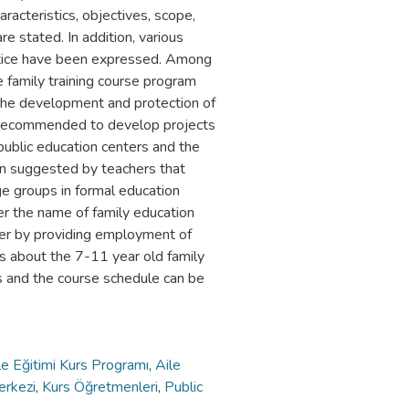
acteristics, objectives, scope,
e stated. In addition, various
ctice have been expressed. Among
e family training course program
 the development and protection of
 is recommended to develop projects
e public education centers and the
een suggested by teachers that
ge groups in formal education
er the name of family education
cher by providing employment of
rs about the 7-11 year old family
s and the course schedule can be
e Eğitimi Kurs Programı
,
Aile
erkezi
,
Kurs Öğretmenleri
,
Public