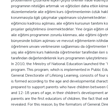
problemlerin çözümüne ilişkin çeşitli öneriler ifade edilmişti
programının niteliğini artırmak ve eğiticileri daha etkin kılma
düzenlemelerle aile eğitimi kurs öğretmenlerinin özlük hakla
korunmasıyla ilgili çalışmalar yapılmasını söylemektedirler.
eğitimcisi kadrosu açılması, aile eğitimi kursunun tanıtımı 
projeler geliştirilmesi önermektedirler. Yine örgün eğitim o
aile eğitimi programının zorunlu kılınması, aile eğitimi öğret
bünyesinde bölüm açılması ve mevcut eğitmenlerin istihdam
öğretmeni unvanı verilmesinin sağlanması da öğretmenler t
yaş aile eğitimi kurs hakkında öğretmenler tarafından ileri s
tarafından değerlendirilerek kurs programının iyileştirilmesi 
In 2010, the Ministry of National Education launched the
program. This program, which is implemented in Public Ed
General Directorate of Lifelong Learning, consists of four
is formed according to the age and developmental character
prepared to support parents who have children between 0
and 12-18 years of age, in their children's development an
parents are the first educators of children, the fact that ed
revealed. For this reason, by the formators of General Dire