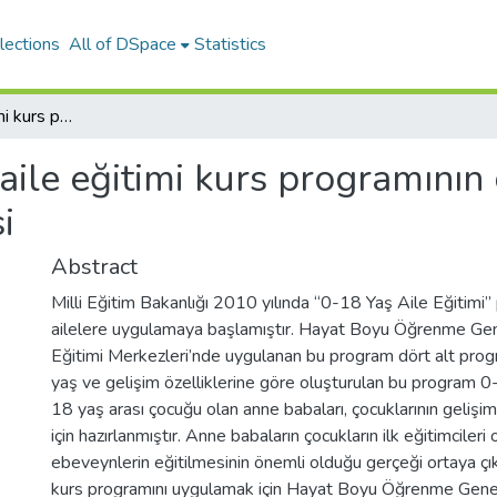
lections
All of DSpace
Statistics
7-11 Yaş aile eğitimi kurs programının öğretmen görüşlerine göre değerlendirilmesi
aile eğitimi kurs programını
i
Abstract
Milli Eğitim Bakanlığı 2010 yılında “0-18 Yaş Aile Eğitimi
ailelere uygulamaya başlamıştır. Hayat Boyu Öğrenme Gen
Eğitimi Merkezleri’nde uygulanan bu program dört alt pro
yaş ve gelişim özelliklerine göre oluşturulan bu program 
18 yaş arası çocuğu olan anne babaları, çocuklarının geliş
için hazırlanmıştır. Anne babaların çocukların ilk eğitimcile
ebeveynlerin eğitilmesinin önemli olduğu gerçeği ortaya ç
kurs programını uygulamak için Hayat Boyu Öğrenme Genel