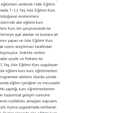
ğitimleri verilerek Halk Eğitimi
ırmada 7-11 Yaş Aile Eğitimi Kurs
r olduğunun incelenmesi
eri’nde aile eğitimi kurs
mi Kurs leri çerçevesinde bir
tirmeye açık alanlar ve bunlara ait
görev yapan ve Aile Eğitimi Kurs
k üzere araştırmacı tarafından
 oluşmuştur. Ankete verilen
malar yüzde ve frekans ile
11 Yaş Aile Eğitimi Kurs uygulayan
Aile eğitimi kurs kurs öğretmenleri
 programının ailelere olumlu yönde
asında eğitim içeriğinin ve mevzuatın
atkı yaptığı, kurs öğretmenlerinin
in toplumsal gelişim sürecine
nel özellikleri, amaçları, kapsamı,
iştir.Ayrıca uygulamada rastlanan