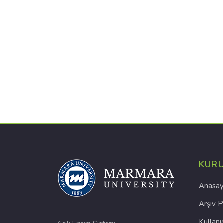
KUR
Anasay
Arşiv P
Kullanı