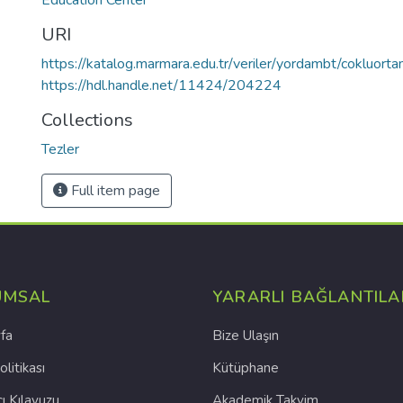
Education Center
URI
https://katalog.marmara.edu.tr/veriler/yordambt/cok
https://hdl.handle.net/11424/204224
Collections
Tezler
Full item page
UMSAL
YARARLI BAĞLANTILA
fa
Bize Ulaşın
olitikası
Kütüphane
cı Kılavuzu
Akademik Takvim