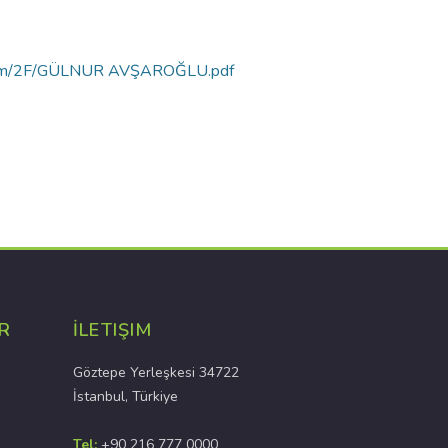
luortam/2F/GÜLNUR AVŞAROĞLU.pdf
R
İLETIŞIM
Göztepe Yerleşkesi 34722
İstanbul, Türkiye
Tel:
+90 216 777 0000