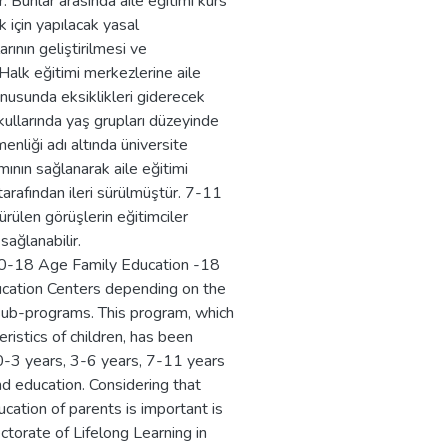
r. Bunlar arasında aile eğitimi kurs
k için yapılacak yasal
rının geliştirilmesi ve
 Halk eğitimi merkezlerine aile
konusunda eksiklikleri giderecek
kullarında yaş grupları düzeyinde
menliği adı altında üniversite
ının sağlanarak aile eğitimi
arafından ileri sürülmüştür. 7-11
ürülen görüşlerin eğitimciler
sağlanabilir.
 ”0-18 Age Family Education -18
ucation Centers depending on the
 sub-programs. This program, which
istics of children, has been
-3 years, 3-6 years, 7-11 years
d education. Considering that
ucation of parents is important is
ctorate of Lifelong Learning in