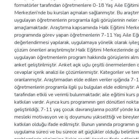
formatörler tarafından öğretmenlere 0-18 Yaş Aile Eğitimi e
Merkezleri’nde bu kursları açmaları sağlanmıştır. Bu araşt
uygulayan öğretmenlerin programla ilgili görüşlerinin nele
amaçlamaktadır. Araştırma kapsamında Halk Eğitimi Merkezl
programında görev yapan öğretmenlerin 7-11 Yaş Aile Eğiti
değerlendirmesi yapılarak, uygulamaya yönelik olarak iyileş
çözüm önerileri araştırılmıştır.Halk Eğitimi Merkezlerinde 
uygulayan öğretmenlerin program hakkında görüşlerini alma
anket geliştirilmiştir. Anket açık uçlu çeşitli önermelerden
cevaplar içerik analizi ile çözümlenmiştir. Kategoriler ve te
oranlanmıştır. Araştırmadan elde edilen veriler ışığında 7-
öğretmenlerin programla ilgili şu bulguları elde edilmiştir: 
tarafından etkili ve verimli bulunmaktadır; aile eğitimi kurs
katkıları vardır. Ayrıca kurs programının geri dönütleri nokt
geliştirildiği, 7-11 yaş çocuk davranışlarına pozitif yönde k
mesleki motivasyon ve iş doyumunu yükselttiği ve bireyler
katkıları olduğu ifade edilmiştir. Bunun yanında programın ge
uygulama süreci ve bu sürece ait güçlükler olduğu belirtilm