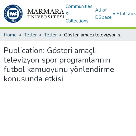
Communities
All of
&
Statistic
DSpace
Collections
Home
Tezler
Tezler
Gösteri amaçlı televizyon spor programlarının futbol kamuoyunu yönlendirme konusunda etkisi
Publication:
Gösteri amaçlı
televizyon spor programlarının
futbol kamuoyunu yönlendirme
konusunda etkisi