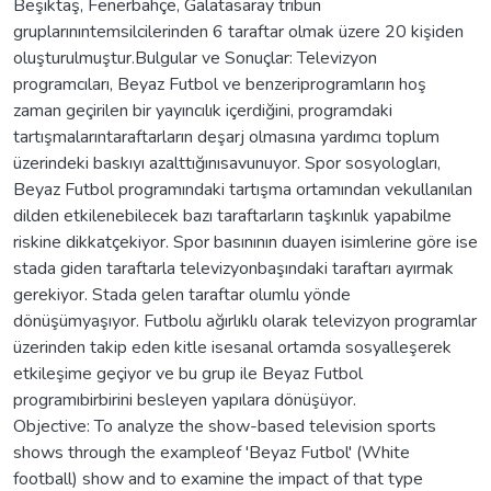
Beşiktaş, Fenerbahçe, Galatasaray tribün
gruplarınıntemsilcilerinden 6 taraftar olmak üzere 20 kişiden
oluşturulmuştur.Bulgular ve Sonuçlar: Televizyon
programcıları, Beyaz Futbol ve benzeriprogramların hoş
zaman geçirilen bir yayıncılık içerdiğini, programdaki
tartışmalarıntaraftarların deşarj olmasına yardımcı toplum
üzerindeki baskıyı azalttığınısavunuyor. Spor sosyologları,
Beyaz Futbol programındaki tartışma ortamından vekullanılan
dilden etkilenebilecek bazı taraftarların taşkınlık yapabilme
riskine dikkatçekiyor. Spor basınının duayen isimlerine göre ise
stada giden taraftarla televizyonbaşındaki taraftarı ayırmak
gerekiyor. Stada gelen taraftar olumlu yönde
dönüşümyaşıyor. Futbolu ağırlıklı olarak televizyon programlar
üzerinden takip eden kitle isesanal ortamda sosyalleşerek
etkileşime geçiyor ve bu grup ile Beyaz Futbol
programıbirbirini besleyen yapılara dönüşüyor.
Objective: To analyze the show-based television sports
shows through the exampleof 'Beyaz Futbol' (White
football) show and to examine the impact of that type