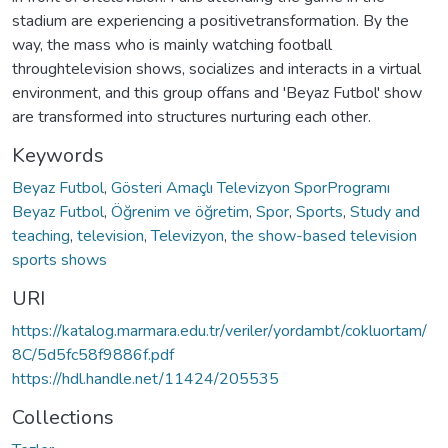
stadium are experiencing a positivetransformation. By the
way, the mass who is mainly watching football
throughtelevision shows, socializes and interacts in a virtual
environment, and this group offans and 'Beyaz Futbol' show
are transformed into structures nurturing each other.
Keywords
Beyaz Futbol
,
Gösteri Amaçlı Televizyon SporProgramı
Beyaz Futbol
,
Öğrenim ve öğretim
,
Spor
,
Sports
,
Study and
teaching
,
television
,
Televizyon
,
the show-based television
sports shows
URI
https://katalog.marmara.edu.tr/veriler/yordambt/cokluortam/
8C/5d5fc58f9886f.pdf
https://hdl.handle.net/11424/205535
Collections