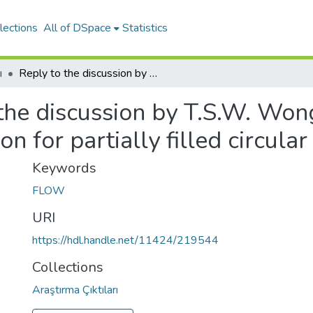
lections
All of DSpace
Statistics
ı
Reply to the discussion by T.S.W. Wong on Explicit solutions of the Manning equation for partially filled circular pipes
the discussion by T.S.W. Wong
n for partially filled circular
Keywords
FLOW
URI
https://hdl.handle.net/11424/219544
Collections
Araştırma Çıktıları