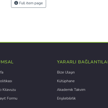
Full item page
UMSAL
YARARLI BAĞLANTILA
fa
Bize Ulaşın
olitikası
Kütüphane
cı Kılavuzu
Akademik Takvim
Kayıt Formu
Erişilebilirlik