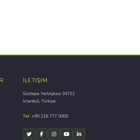
R
İLETIŞIM
Göztepe Yerleşkesi 34722
İstanbul, Türkiye
Tel:
+90 216 777 0000