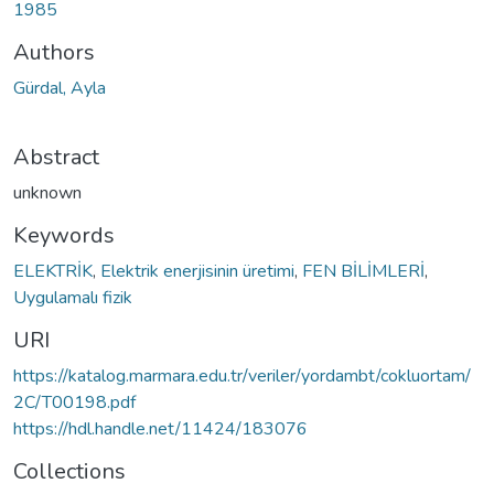
1985
Authors
Gürdal, Ayla
Abstract
unknown
Keywords
ELEKTRİK
,
Elektrik enerjisinin üretimi
,
FEN BİLİMLERİ
,
Uygulamalı fizik
URI
https://katalog.marmara.edu.tr/veriler/yordambt/cokluortam/
2C/T00198.pdf
https://hdl.handle.net/11424/183076
Collections