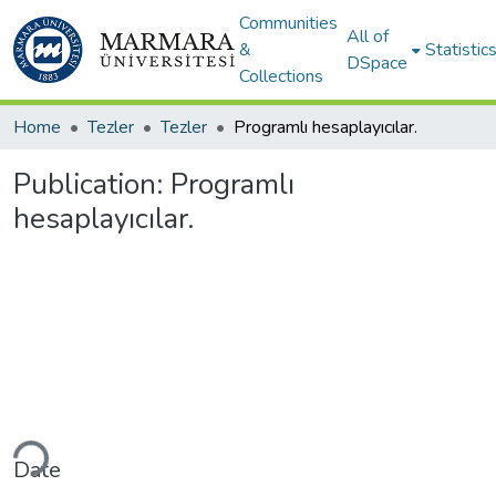
Communities
All of
&
Statistic
DSpace
Collections
Home
Tezler
Tezler
Programlı hesaplayıcılar.
Publication:
Programlı
hesaplayıcılar.
ding...
Date