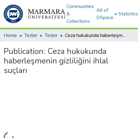
Communities
All of
&
Statistic
DSpace
Collections
Home
Tezler
Tezler
Ceza hukukunda haberleşmenin gizliliğini ihlal suçları
Publication:
Ceza hukukunda
haberleşmenin gizliliğini ihlal
suçları