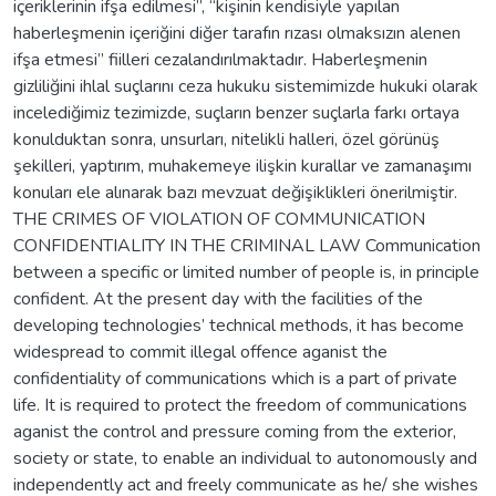
içeriklerinin ifşa edilmesi”, “kişinin kendisiyle yapılan
haberleşmenin içeriğini diğer tarafın rızası olmaksızın alenen
ifşa etmesi” fiilleri cezalandırılmaktadır. Haberleşmenin
gizliliğini ihlal suçlarını ceza hukuku sistemimizde hukuki olarak
incelediğimiz tezimizde, suçların benzer suçlarla farkı ortaya
konulduktan sonra, unsurları, nitelikli halleri, özel görünüş
şekilleri, yaptırım, muhakemeye ilişkin kurallar ve zamanaşımı
konuları ele alınarak bazı mevzuat değişiklikleri önerilmiştir.
THE CRIMES OF VIOLATION OF COMMUNICATION
CONFIDENTIALITY IN THE CRIMINAL LAW Communication
between a specific or limited number of people is, in principle
confident. At the present day with the facilities of the
developing technologies’ technical methods, it has become
widespread to commit illegal offence aganist the
confidentiality of communications which is a part of private
life. It is required to protect the freedom of communications
aganist the control and pressure coming from the exterior,
society or state, to enable an individual to autonomously and
independently act and freely communicate as he/ she wishes