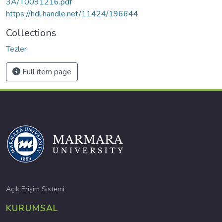
3A/T0091216.pdf
https://hdl.handle.net/11424/196644
Collections
Tezler
Full item page
Açık Erişim Sistemi
KURUMSAL