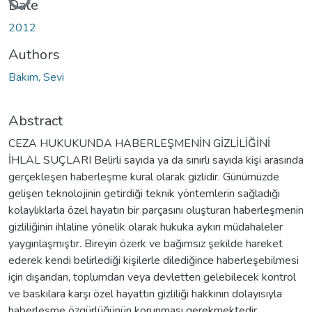
Loading...
Date
2012
Authors
Bakım, Sevi
Abstract
CEZA HUKUKUNDA HABERLEŞMENİN GİZLİLİĞİNİ
İHLAL SUÇLARI Belirli sayıda ya da sınırlı sayıda kişi arasında
gerçekleşen haberleşme kural olarak gizlidir. Günümüzde
gelişen teknolojinin getirdiği teknik yöntemlerin sağladığı
kolaylıklarla özel hayatın bir parçasını oluşturan haberleşmenin
gizliliğinin ihlaline yönelik olarak hukuka aykırı müdahaleler
yaygınlaşmıştır. Bireyin özerk ve bağımsız şekilde hareket
ederek kendi belirlediği kişilerle dilediğince haberleşebilmesi
için dışarıdan, toplumdan veya devletten gelebilecek kontrol
ve baskılara karşı özel hayattın gizliliği hakkının dolayısıyla
haberleşme özgürlüğünün korunması gerekmektedir.