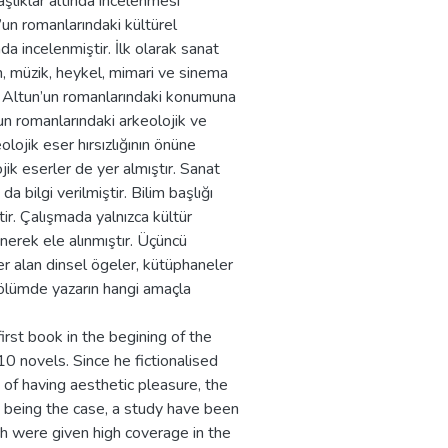
şlıklar altında incelenmesi
un romanlarındaki kültürel
nda incelenmiştir. İlk olarak sanat
im, müzik, heykel, mimari ve sinema
çuk Altun’un romanlarındaki konumuna
n’un romanlarındaki arkeolojik ve
olojik eser hırsızlığının önüne
ik eserler de yer almıştır. Sanat
 bilgi verilmiştir. Bilim başlığı
tir. Çalışmada yalnızca kültür
enerek ele alınmıştır. Üçüncü
r alan dinsel ögeler, kütüphaneler
bölümde yazarın hangi amaçla
irst book in the begining of the
0 novels. Since he fictionalised
e of having aesthetic pleasure, the
his being the case, a study have been
ch were given high coverage in the