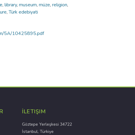
e
,
library
,
museum
,
müze
,
religion
,
ture
,
Türk edebiyati
rtam/5A/10425895.pdf
R
İLETIŞIM
Göztepe Yerleşkesi 34722
İstanbul, Türkiye