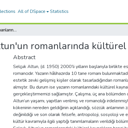
lections
All of DSpace
Statistics
Selçuk Altun'un romanlarında kültürel kaynaklar
tun'un romanlarında kültürel
Abstract
Selçuk Altun, (d. 1950) 2000’li yılların başlarıyla birlikte
romancıdır. Yazarın hâlihazırda 10 tane romanı bulunmaktadır. A
estetik zevki gelişmiş kişiler olarak tasarladığından romanla
almıştır. Bu durum ise yazarın romanlarındaki kültürel kayna
gerçekleştirmemizi sağlamıştır. Çalışma, üç ana bölümden 
Altun’un yaşamı, yapıtları verilmiş ve romancılığı irdelenmiş
kökeninin nereden geldiğinin açıklandığı, sözcük anlamının 
değinildiği ve son olarak felsefe, antropoloji, sosyoloji ve 
kültür kavramıyla ilgili yaptığı tanımlamaların verildiği bö