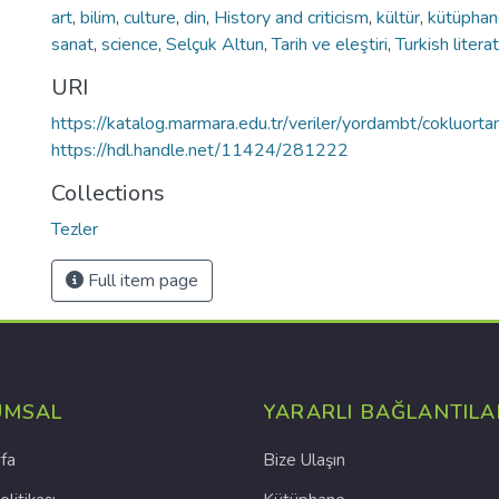
art
,
bilim
,
culture
,
din
,
History and criticism
,
kültür
,
kütüphan
sanat
,
science
,
Selçuk Altun
,
Tarih ve eleştiri
,
Turkish litera
URI
https://katalog.marmara.edu.tr/veriler/yordambt/cokluo
https://hdl.handle.net/11424/281222
Collections
Tezler
Full item page
UMSAL
YARARLI BAĞLANTILA
fa
Bize Ulaşın