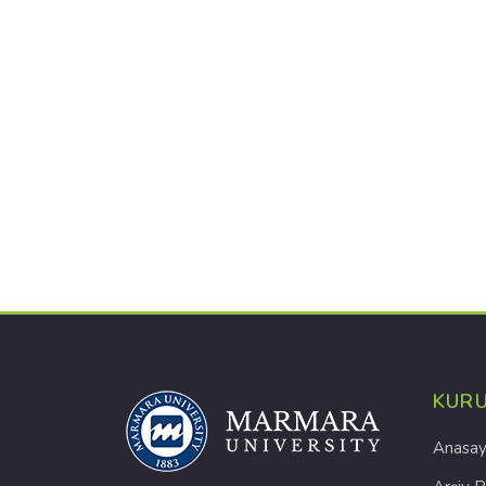
KUR
Anasay