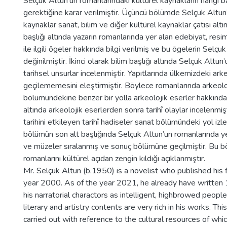
Selçuk Altun’un romanlarındaki kültürel kaynakların hangi ba
gerektiğine karar verilmiştir. Üçüncü bölümde Selçuk Altun’
kaynaklar sanat, bilim ve diğer kültürel kaynaklar çatısı altı
başlığı altında yazarın romanlarında yer alan edebiyat, res
ile ilgili ögeler hakkında bilgi verilmiş ve bu ögelerin Sel
değinilmiştir. İkinci olarak bilim başlığı altında Selçuk Altu
tarihsel unsurlar incelenmiştir. Yapıtlarında ülkemizdeki arke
geçilememesini eleştirmiştir. Böylece romanlarında arkeoloj
bölümündekine benzer bir yolla arkeolojik eserler hakkında da
altında arkeolojik eserlerden sonra tarihî olaylar incelenmiş
tarihini etkileyen tarihî hadiseler sanat bölümündeki yol izl
bölümün son alt başlığında Selçuk Altun’un romanlarında ye
ve müzeler sıralanmış ve sonuç bölümüne geçilmiştir. Bu 
romanlarını kültürel açıdan zengin kıldığı açıklanmıştır.
Mr. Selçuk Altun (b.1950) is a novelist who published his f
year 2000. As of the year 2021, he already have written 1
his narratorial charactors as intelligent, highbrowed peopl
literary and artistry contents are very rich in his works. T
carried out with reference to the cultural resources of whi