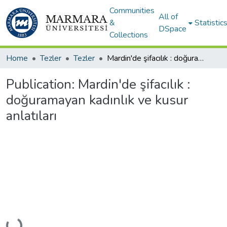
Communities
All of
&
Statistic
DSpace
Collections
Home
Tezler
Tezler
Mardin'de şifacılık : doğuramayan kadınlık ve kusur anlatıları
Publication:
Mardin'de şifacılık :
doğuramayan kadınlık ve kusur
anlatıları
Loading...