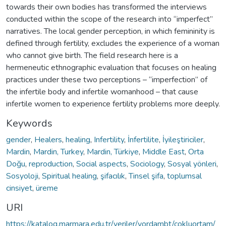
towards their own bodies has transformed the interviews
conducted within the scope of the research into “imperfect”
narratives. The local gender perception, in which femininity is
defined through fertility, excludes the experience of a woman
who cannot give birth. The field research here is a
hermeneutic ethnographic evaluation that focuses on healing
practices under these two perceptions – “imperfection” of
the infertile body and infertile womanhood – that cause
infertile women to experience fertility problems more deeply.
Keywords
gender
,
Healers
,
healing
,
Infertility
,
İnfertilite
,
İyileştiriciler
,
Mardin
,
Mardin, Turkey
,
Mardin, Türkiye
,
Middle East
,
Orta
Doğu
,
reproduction
,
Social aspects
,
Sociology
,
Sosyal yönleri
,
Sosyoloji
,
Spiritual healing
,
şifacılık
,
Tinsel şifa
,
toplumsal
cinsiyet
,
üreme
URI
https://katalog.marmara.edu.tr/veriler/yordambt/cokluortam/