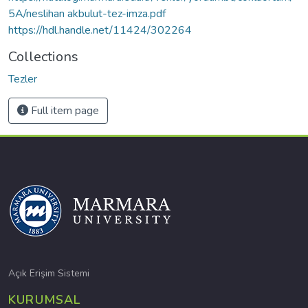
5A/neslihan akbulut-tez-imza.pdf
https://hdl.handle.net/11424/302264
Collections
Tezler
Full item page
Açık Erişim Sistemi
KURUMSAL