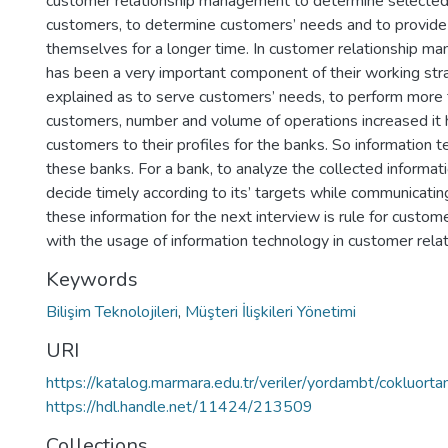
customer relationship management to determine selected 
customers, to determine customers’ needs and to provide
themselves for a longer time. In customer relationship m
has been a very important component of their working str
explained as to serve customers’ needs, to perform more
customers, number and volume of operations increased it 
customers to their profiles for the banks. So information 
these banks. For a bank, to analyze the collected informat
decide timely according to its’ targets while communicati
these information for the next interview is rule for custome
with the usage of information technology in customer rel
Keywords
Bilişim Teknolojileri
,
Müşteri İlişkileri Yönetimi
URI
https://katalog.marmara.edu.tr/veriler/yordambt/cokluo
https://hdl.handle.net/11424/213509
Collections