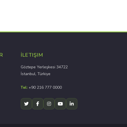
R
İLETIŞIM
Göztepe Yerleşkesi 34722
İstanbul, Türkiye
Tel:
+90 216 777 0000