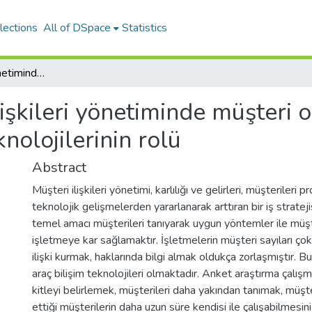
lections
All of DSpace
Statistics
Müşteri İlişkileri yönetiminde müşteri odaklılığını sağlama bakımından bilişim teknolojilerinin rolü
lişkileri yönetiminde müşteri 
nolojilerinin rolü
Abstract
Müşteri ilişkileri yönetimi, karlılığı ve gelirleri, müşterileri
teknolojik gelişmelerden yararlanarak arttıran bir iş stratejis
temel amacı müşterileri tanıyarak uygun yöntemler ile müşt
işletmeye kar sağlamaktır. İşletmelerin müşteri sayıları çok ar
ilişki kurmak, haklarında bilgi almak oldukça zorlaşmıştır.
araç bilişim teknolojileri olmaktadır. Anket araştırma çalı
kitleyi belirlemek, müşterileri daha yakından tanımak, müşte
ettiği müşterilerin daha uzun süre kendisi ile çalışabilmesini 