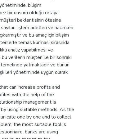
 yönetiminde, bilişim
lmez bir unsuru olduğu ortaya
, müşteri beklentisinin ötesine
yıları, işlem adetleri ve hacimleri
 çıkarmıştır ve bu amaç için bilişim
terilerle temas kurması sırasında
lıklı analiz yapabilmesi ve
bu verilerin müşteri ile bir sonraki
n temelinde yatmaktadır ve bunun
lişkileri yönetiminde uygun olarak
hat can increase profits and
files with the help of the
relationship management is
m by using suitable methods. As the
municate one by one and to collect
oblem, the most suitable tool is
stionnaire, banks are using