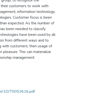
group, to recognize the
 their customers to work with
anagement, information technology
ategies. Customer focus is been
 than expected. As the number of
has been needed to classify
technologies have been used by all
ion from different ways and to
ng with customers; then usage of
r pleasure. This can materialize
ationship management.
rtam/1D/T0053616.pdf