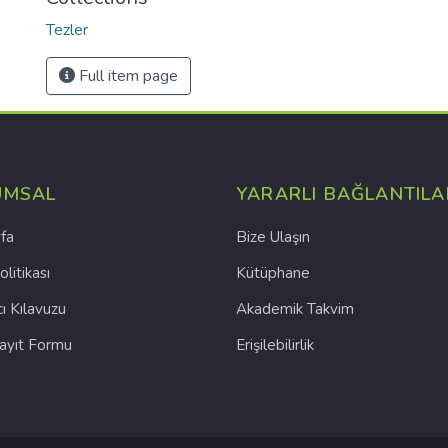
Tezler
Full item page
UMSAL
YARARLI BAĞLANTILA
fa
Bize Ulaşın
olitikası
Kütüphane
cı Kılavuzu
Akademik Takvim
Kayıt Formu
Erişilebilirlik