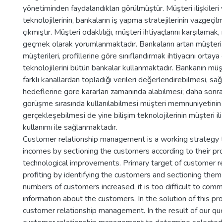
yönetiminden faydalandıkları görülmüştür. Müşteri ilişkileri
teknolojilerinin, bankaların iş yapma stratejilerinin vazgeçi
çıkmıştır. Müşteri odaklılığı, müşteri ihtiyaçlarını karşılamak
geçmek olarak yorumlanmaktadır. Bankaların artan müşteri sa
müşterileri, profillerine göre sınıflandırmak ihtiyacını ortaya
teknolojilerini bütün bankalar kullanmaktadır. Bankanın müş
farklı kanallardan topladığı verileri değerlendirebilmesi, sağ
hedeflerine göre kararları zamanında alabilmesi; daha sonra 
görüşme sırasında kullanılabilmesi müşteri memnuniyetini
gerçekleşebilmesi de yine bilişim teknolojilerinin müşteri i
kullanımı ile sağlanmaktadır.
Customer relationship management is a working strategy t
incomes by sectioning the customers according to their pro
technological improvements. Primary target of customer 
profiting by identifying the customers and sectioning the
numbers of customers increased, it is too difficult to com
information about the customers. In the solution of this pr
customer relationship management. In the result of our que