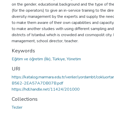
on the gender, educational background and the type of the s
(for the operators) to give an in-service training to the di
diversity management by the experts and supply the need
to make them aware of their own capabilities and capacity. 
to make another studies with using different sampling and 
districts of Istanbul which is crowded and cosmopolit city.
management, school director, teacher.
Keywords
Eğitim ve öğretim (İlk)
,
Türkiye
,
Yönetim
URI
https://katalog.marmara.edu.tr/veriler/yordambt/cokl
B562-2EA57A7DB07B.pdf
https://hdl.handle.net/11424/201000
Collections
Tezler