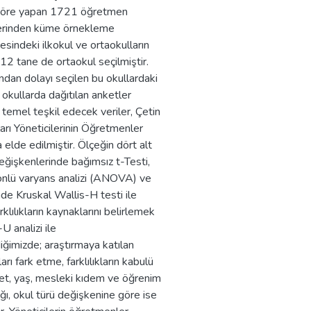
 göre yapan 1721 öğretmen
lerinden küme örnekleme
esindeki ilkokul ve ortaokulların
, 12 tane de ortaokul seçilmiştir.
ndan dolayı seçilen bu okullardaki
okullarda dağıtılan anketler
emel teşkil edecek veriler, Çetin
arı Yöneticilerinin Öğretmenler
a elde edilmiştir. Ölçeğin dört alt
eğişkenlerinde bağımsız t-Testi,
önlü varyans analizi (ANOVA) ve
e Kruskal Wallis-H testi ile
lılıkların kaynaklarını belirlemek
U analizi ile
diğimizde; araştırmaya katılan
rı fark etme, farklılıkların kabulü
siyet, yaş, mesleki kıdem ve öğrenim
ğı, okul türü değişkenine göre ise