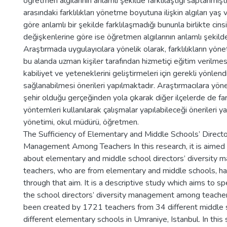
öğretmen algılarının anlamlı şekilde farklılaştığı saptanmışt
arasındaki farklılıkları yönetme boyutuna ilişkin algıları y
göre anlamlı bir şekilde farklılaşmadığı bununla birlikte cin
değişkenlerine göre ise öğretmen algılarının anlamlı şekilde
Araştırmada uygulayıcılara yönelik olarak, farklılıkların yö
bu alanda uzman kişiler tarafından hizmetiçi eğitim verilmesi
kabiliyet ve yeteneklerini geliştirmeleri için gerekli yönlend
sağlanabilmesi önerileri yapılmaktadır. Araştırmacılara yöne
şehir olduğu gerçeğinden yola çıkarak diğer ilçelerde de fa
yöntemleri kullanılarak çalışmalar yapılabileceği önerileri yapı
yönetimi, okul müdürü, öğretmen.
The Sufficiency of Elementary and Middle Schools’ Director
Management Among Teachers In this research, it is aimed t
about elementary and middle school directors’ diversity
teachers, who are from elementary and middle schools, has
through that aim. It is a descriptive study which aims to s
the school directors’ diversity management among teachers
been created by 1721 teachers from 34 different middle
different elementary schools in Umraniye, Istanbul. In thi