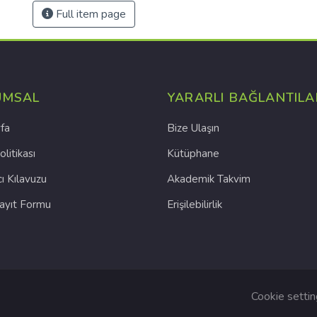
Full item page
UMSAL
YARARLI BAĞLANTILA
fa
Bize Ulaşın
olitikası
Kütüphane
cı Kılavuzu
Akademik Takvim
Kayıt Formu
Erişilebilirlik
Cookie setti