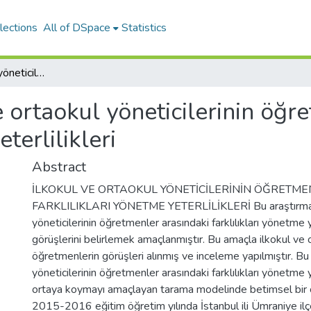
lections
All of DSpace
Statistics
İlkokul ve ortaokul yöneticilerinin öğretmenler arasındaki farklılıkları yönetme yeterlilikleri
e ortaokul yöneticilerinin öğr
terlilikleri
Abstract
İLKOKUL VE ORTAOKUL YÖNETİCİLERİNİN ÖĞRETM
FARKLILIKLARI YÖNETME YETERLİLİKLERİ Bu araştırmada,
yöneticilerinin öğretmenler arasındaki farklılıkları yönetme 
görüşlerini belirlemek amaçlanmıştır. Bu amaçla ilkokul ve
öğretmenlerin görüşleri alınmış ve inceleme yapılmıştır. Bu
yöneticilerinin öğretmenler arasındaki farklılıkları yönetme ye
ortaya koymayı amaçlayan tarama modelinde betimsel bir ça
2015-2016 eğitim öğretim yılında İstanbul ili Ümraniye ilçes