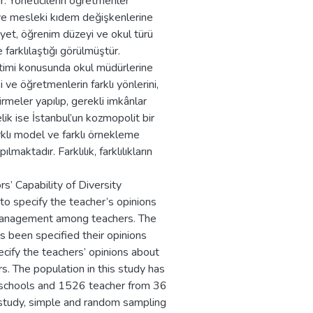
ır. Yöneticilerin öğretmenler
aş ve mesleki kıdem değişkenlerine
siyet, öğrenim düzeyi ve okul türü
 farklılaştığı görülmüştür.
netimi konusunda okul müdürlerine
 ve öğretmenlerin farklı yönlerini,
irmeler yapılıp, gerekli imkânlar
lik ise İstanbul’un kozmopolit bir
rklı model ve farklı örnekleme
lmaktadır. Farklılık, farklılıkların
s’ Capability of Diversity
o specify the teacher’s opinions
 management among teachers. The
 been specified their opinions
pecify the teachers’ opinions about
. The population in this study has
 schools and 1526 teacher from 36
s study, simple and random sampling