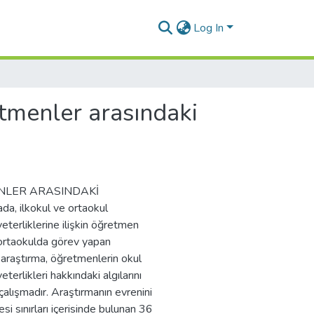
Log In
etmenler arasındaki
ENLER ARASINDAKİ
 ilkokul ve ortaokul
yeterliklerine ilişkin öğretmen
 ortaokulda görev yapan
 araştırma, öğretmenlerin okul
terlikleri hakkındaki algılarını
lışmadır. Araştırmanın evrenini
i sınırları içerisinde bulunan 36