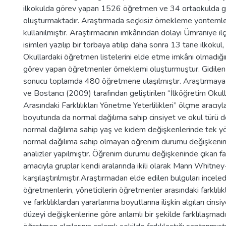
ilkokulda görev yapan 1526 öğretmen ve 34 ortaokulda
oluşturmaktadır. Araştırmada seçkisiz örnekleme yöntem
kullanılmıştır. Araştırmacının imkânından dolayı Ümraniye ilç
isimleri yazılıp bir torbaya atılıp daha sonra 13 tane ilkokul
Okullardaki öğretmen listelerini elde etme imkânı olmadığı
görev yapan öğretmenler örneklemi oluşturmuştur. Gidilen 
sonucu toplamda 480 öğretmene ulaşılmıştır. Araştırmaya t
ve Bostancı (2009) tarafından geliştirilen “İlköğretim Okull
Arasındaki Farklılıkları Yönetme Yeterlilikleri” ölçme aracıyl
boyutunda da normal dağılıma sahip cinsiyet ve okul türü d
normal dağılıma sahip yaş ve kıdem değişkenlerinde tek y
normal dağılıma sahip olmayan öğrenim durumu değişkenind
analizler yapılmıştır. Öğrenim durumu değişkeninde çıkan fark
amacıyla gruplar kendi aralarında ikili olarak Mann Whitney-
karşılaştırılmıştır.Araştırmadan elde edilen bulguları incele
öğretmenlerin, yöneticilerin öğretmenler arasındaki farklılıkla
ve farklılıklardan yararlanma boyutlarına ilişkin algıları cin
düzeyi değişkenlerine göre anlamlı bir şekilde farklılaşmadı