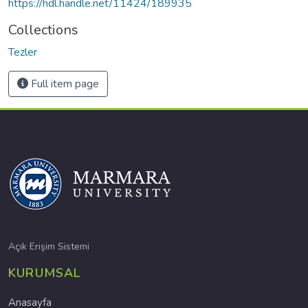
https://hdl.handle.net/11424/189935
Collections
Tezler
Full item page
Açık Erişim Sistemi
KURUMSAL
Anasayfa