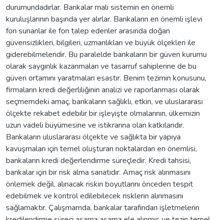
durumundadırlar. Bankalar mali sistemin en önemli
kuruluşlarının başında yer alırlar. Bankaların en önemli işlevi
fon sunanlar ile fon talep edenler arasında doğan
güvensizlikleri, bilgileri, uzmanlıkları ve büyük ölçekleri ile
giderebilmeleridir. Bu paralelde bankaların bir güven kurumu
olarak saygınlık kazanmaları ve tasarruf sahiplerine de bu
güven ortamını yaratmaları esastır. Benim tezimin konusunu,
firmaların kredi değerliliğinin analizi ve raporlanması olarak
seçmemdeki amaç, bankaların sağlıklı, etkin, ve uluslararası
ölçekte rekabet edebilir bir işleyişte olmalarının, ülkemizin
uzun vadeli büyümesine ve istikrarına olan katkılarıdır.
Bankaların uluslararası ölçekte ve sağlıkta bir yapıya
kavuşmaları için temel oluşturan noktalardan en önemlisi,
bankaların kredi değerlendirme süreçledir. Kredi tahsisi,
bankalar için bir risk alma sanatıdır. Amaç risk alınmasını
önlemek değil, alınacak riskin boyutlarını önceden tespit
edebilmek ve kontrol edilebilecek risklerin alınmasını
sağlamaktır. Çalışmamda, bankalar tarafından işletmelerin
kredilendirme süreci aşama aşama ele alınmış ve tezin temel