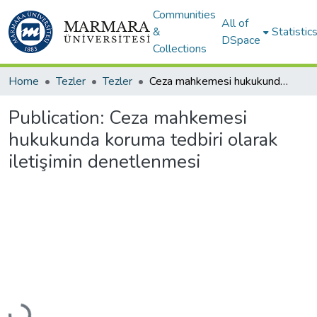
Communities
All of
&
Statistic
DSpace
Collections
Home
Tezler
Tezler
Ceza mahkemesi hukukunda koruma tedbiri olarak iletişimin denetlenmesi
Publication:
Ceza mahkemesi
hukukunda koruma tedbiri olarak
iletişimin denetlenmesi
Loading...