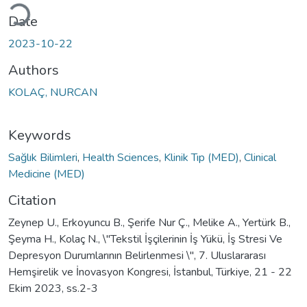
ading...
Date
2023-10-22
Authors
KOLAÇ, NURCAN
Keywords
Sağlık Bilimleri
,
Health Sciences
,
Klinik Tıp (MED)
,
Clinical
Medicine (MED)
Citation
Zeynep U., Erkoyuncu B., Şerife Nur Ç., Melike A., Yertürk B.,
Şeyma H., Kolaç N., \"Tekstil İşçilerinin İş Yükü, İş Stresi Ve
Depresyon Durumlarının Belirlenmesi \", 7. Uluslararası
Hemşirelik ve İnovasyon Kongresi, İstanbul, Türkiye, 21 - 22
Ekim 2023, ss.2-3