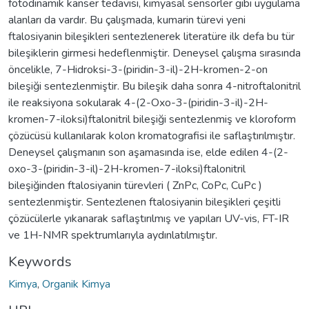
fotodinamik kanser tedavisi, kimyasal sensörler gibi uygulama
alanları da vardır. Bu çalışmada, kumarin türevi yeni
ftalosiyanin bileşikleri sentezlenerek literatüre ilk defa bu tür
bileşiklerin girmesi hedeflenmiştir. Deneysel çalışma sırasında
öncelikle, 7-Hidroksi-3-(piridin-3-il)-2H-kromen-2-on
bileşiği sentezlenmiştir. Bu bileşik daha sonra 4-nitroftalonitril
ile reaksiyona sokularak 4-(2-Oxo-3-(piridin-3-il)-2H-
kromen-7-iloksi)ftalonitril bileşiği sentezlenmiş ve kloroform
çözücüsü kullanılarak kolon kromatografisi ile saflaştırılmıştır.
Deneysel çalışmanın son aşamasında ise, elde edilen 4-(2-
oxo-3-(piridin-3-il)-2H-kromen-7-iloksi)ftalonitril
bileşiğinden ftalosiyanin türevleri ( ZnPc, CoPc, CuPc )
sentezlenmiştir. Sentezlenen ftalosiyanin bileşikleri çeşitli
çözücülerle yıkanarak saflaştırılmış ve yapıları UV-vis, FT-IR
ve 1H-NMR spektrumlarıyla aydınlatılmıştır.
Keywords
Kimya
,
Organik Kimya