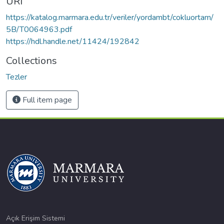
URI
https://katalog.marmara.edu.tr/veriler/yordambt/cokluortam/
5B/T0064963.pdf
https://hdl.handle.net/11424/192842
Collections
Tezler
Full item page
Açık Erişim Sistemi