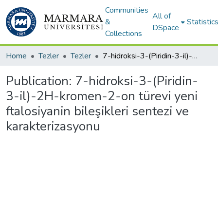
Communities
All of
&
Statistic
DSpace
Collections
Home
Tezler
Tezler
7-hidroksi-3-(Piridin-3-il)-2H-kromen-2-on türevi yeni ftalosiyanin bileşikleri sentezi ve karakterizasyonu
Publication:
7-hidroksi-3-(Piridin-
3-il)-2H-kromen-2-on türevi yeni
ftalosiyanin bileşikleri sentezi ve
karakterizasyonu