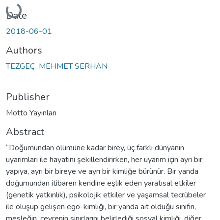
Loading...
Date
2018-06-01
Authors
TEZGEÇ, MEHMET SERHAN
Publisher
Motto Yayınları
Abstract
“Doğumundan ölümüne kadar birey, üç farklı dünyanın
uyarımları ile hayatını şekillendirirken, her uyarım için ayrı bir
yapıya, ayrı bir bireye ve ayrı bir kimliğe bürünür. Bir yanda
doğumundan itibaren kendine eşlik eden yaratısal etkiler
(genetik yatkınlık), psikolojik etkiler ve yaşamsal tecrübeler
ile oluşup gelişen ego-kimliği, bir yanda ait olduğu sınıfın,
mesleğin, çevrenin sınırlarını belirlediği sosyal kimliği, diğer