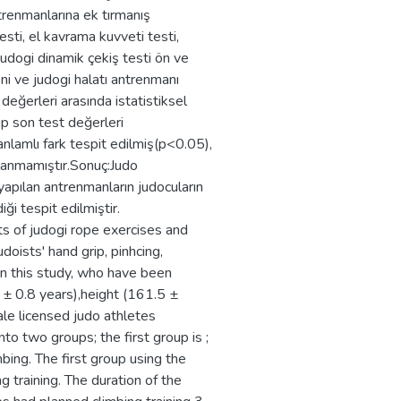
ntrenmanlarına ek tırmanış
esti, el kavrama kuvveti testi,
judogi dinamik çekiş testi ön ve
i ve judogi halatı antrenmanı
değerleri arasında istatistiksel
up son test değerleri
 anlamlı fark tespit edilmiş(p<0.05),
tlanmamıştır.Sonuç:Judo
yapılan antrenmanların judocuların
ği tespit edilmiştir.
cts of judogi rope exercises and
doists' hand grip, pinhcing,
In this study, who have been
7 ± 0.8 years),height (161.5 ±
le licensed judo athletes
to two groups; the first group is ;
bing. The first group using the
 training. The duration of the