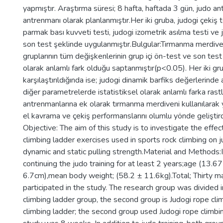
yapmıştır. Araştırma süresi; 8 hafta, haftada 3 gün, judo a
antrenmanı olarak planlanmıştır.Her iki gruba, judogi çekiş t
parmak bası kuvveti testi, judogi izometrik asılma testi ve 
son test şeklinde uygulanmıştır.Bulgular:Tırmanma merdiven
gruplarının tüm değişkenlerinin grup içi ön-test ve son test 
olarak anlamlı fark olduğu saptanmıştır(p<0.05). Her iki gr
karşılaştırıldığında ise; judogi dinamik barfiks değerlerinde
diğer parametrelerde istatistiksel olarak anlamlı farka ras
antrenmanlarına ek olarak tırmanma merdiveni kullanılarak 
el kavrama ve çekiş performanslarını olumlu yönde geliştirdi
Objective: The aim of this study is to investigate the effe
climbing ladder exercises used in sports rock climbing on ju
dynamic and static pulling strength.Material and Methods:
continuing the judo training for at least 2 years;age (13.6
6.7cm),mean body weight; (58.2 ± 11.6kg).Total; Thirty ma
participated in the study. The research group was divided in
climbing ladder group, the second group is Judogi rope clim
climbing ladder; the second group used Judogi rope climbing