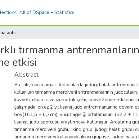
lections
All of DSpace
Statistics
Judoda farklı tırmanma antrenmanlarının çekiş ve el kavramakuvveti üzerine etkisi
rklı tırmanma antrenmanlarını
e etkisi
Abstract
Bu çalışmanın amacı; Judocularda judogi halatı antrenmanı il
kullanılan tırmanma merdiveni antrenmanlarının judocuların
kuvveti, dinamik ve izometrik çekiş kuvvetlerine etkilerini
çalışmada, en az 2 yıl lisanlı judo antrenmanlarına devam e
boy(161,5 ± 6,7cm), vücut ağırlığı ortalamaları; (58,2 ± 1
lisanslı judo sporcusu araştırmaya katılmıştır. Araştırma grubu
tırmanma merdiveni grubu, ikinci grup; judogi halatı grubu ola
tırmanma merdiveni kullanarak, ikinci grup ise, judogi halat