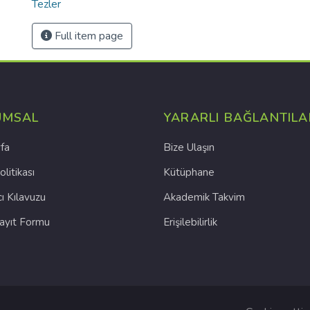
Tezler
Full item page
UMSAL
YARARLI BAĞLANTILA
fa
Bize Ulaşın
olitikası
Kütüphane
cı Kılavuzu
Akademik Takvim
Kayıt Formu
Erişilebilirlik