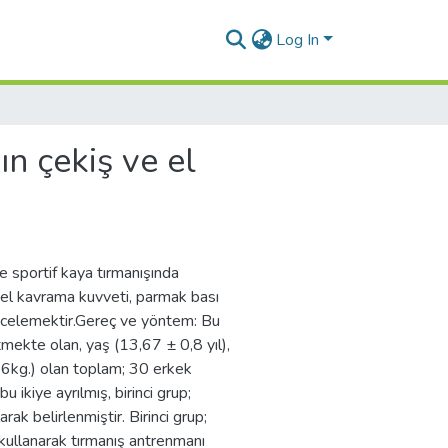
Log In
n çekiş ve el
e sportif kaya tırmanışında
; el kavrama kuvveti, parmak bası
 incelemektir.Gereç ve yöntem: Bu
tmekte olan, yaş (13,67 ± 0,8 yıl),
1,6kg.) olan toplam; 30 erkek
 ikiye ayrılmış, birinci grup;
rak belirlenmiştir. Birinci grup;
ı kullanarak tırmanış antrenmanı