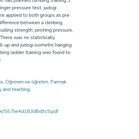
ps had planned climbing training 3
finger pressure test, judogi
ere applied to both groups as pre
 difference between a climbing
pulling strength, pinching pressure,
 There was no statistically
ll-up and judogi isometric hanging
imbing ladder training was found to
.
do
,
Öğrenim ve öğretim
,
Parmak
y and teaching
ortam/5E/5e4d183d8d9c5.pdf