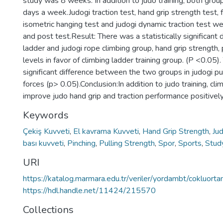
study was 8 weeks. In addition to judo training, both grou
days a week.Judogi traction test, hand grip strength test, 
isometric hanging test and judogi dynamic traction test w
and post test.Result: There was a statistically significant
ladder and judogi rope climbing group, hand grip strength, 
levels in favor of climbing ladder training group. (P <0.05).
significant difference between the two groups in judogi pu
forces (p> 0.05).Conclusion:In addition to judo training, cl
improve judo hand grip and traction performance positively
Keywords
Çekiş Kuvveti
,
El kavrama Kuvveti
,
Hand Grip Strength
,
Ju
bası kuvveti
,
Pinching
,
Pulling Strength
,
Spor
,
Sports
,
Stud
URI
https://katalog.marmara.edu.tr/veriler/yordambt/coklu
https://hdl.handle.net/11424/215570
Collections