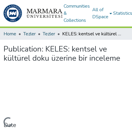
Communities
All of
&
Statistic
DSpace
Collections
Home
Tezler
Tezler
KELES: kentsel ve kültürel doku üzerine bir inceleme
Publication:
KELES: kentsel ve
kültürel doku üzerine bir inceleme
Loading...
Date