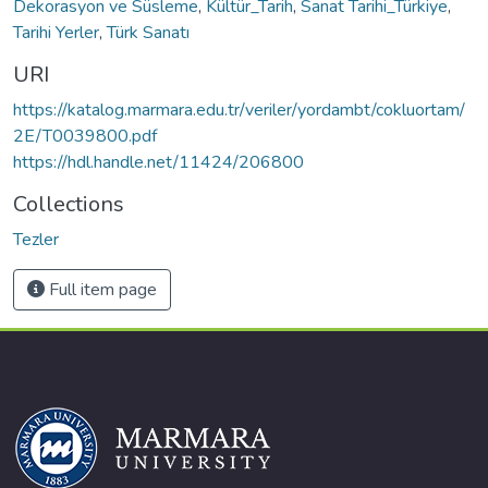
Dekorasyon ve Süsleme
,
Kültür_Tarih
,
Sanat Tarihi_Türkiye
,
Tarihi Yerler
,
Türk Sanatı
URI
https://katalog.marmara.edu.tr/veriler/yordambt/cokluortam/
2E/T0039800.pdf
https://hdl.handle.net/11424/206800
Collections
Tezler
Full item page