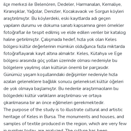
ilçe merkezi ile Belenören, Dedeler, Harmanalan, Kemaliye,
Kıranışıklar, Yağcılar, Denizler, Kocakavacık ve Sorgun köyleri
araştırılmıştır. Bu köylerdeki, eski kayıtlarda adı geçen
yapıların durumu ve dokuma sanatı kapsamına giren örnekler
fotoğraflar ile tespit edilmiş ve elde edilen veriler bir katalog
haline getirilmiştir. Çalışmada hedef, hızla yok olan Keles
bölgesi kültür değerlerinin mümkün olduğunca fazla miktarda
fotoğraflayarak kayıt altına almaktır. Keles, Kütahya ve Ege
bölgesi arasında göç yolları üzerinde olması nedeniyle bu
bölgelere yayılmış olan kültürün önemli bir parçasıdır.
Günümüz yaşam koşullarındaki değişimler nedeniyle hızla
azalan geleneklere bağlılık sonucu geleneksel kültür öğeleri
de yok olmaya başlamıştır. Bu nedenle araştırmacıların bu
bölgedeki kültür varlıkların araştırılması ve ortaya
çıkarılmasına bir an önce eğilmeleri gerekmektedir.
The purpose of the study is to illustrate cultural and artistic
heritage of Keles in Bursa. The monuments and houses, and
samples of textile produced in the region, which are very few
in number today, are analyzed. The culture has been