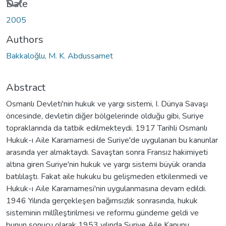
Loading...
Date
2005
Authors
Bakkaloğlu, M. K. Abdussamet
Abstract
Osmanlı Devleti'nin hukuk ve yargı sistemi, I. Dünya Savaşı
öncesinde, devletin diğer bölgelerinde olduğu gibi, Suriye
topraklarında da tatbik edilmekteydi. 1917 Tarihli Osmanlı
Hukuk-ı Aile Kararnamesi de Suriye'de uygulanan bu kanunlar
arasında yer almaktaydı. Savaştan sonra Fransız hakimiyeti
altına giren Suriye'nin hukuk ve yargı sistemi büyük oranda
batılılaştı. Fakat aile hukuku bu gelişmeden etkilenmedi ve
Hukuk-ı Aile Kararnamesi'nin uygulanmasına devam edildi.
1946 Yılında gerçekleşen bağımsızlık sonrasında, hukuk
sisteminin millîleştirilmesi ve reformu gündeme geldi ve
bunun sonucu olarak 1953 yılında Suriye Aile Kanunu