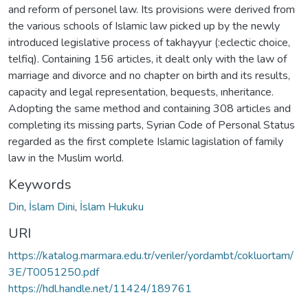
and reform of personel law. Its provisions were derived from
the various schools of Islamic law picked up by the newly
introduced legislative process of takhayyur (:eclectic choice,
telfiq). Containing 156 articles, it dealt only with the law of
marriage and divorce and no chapter on birth and its results,
capacity and legal representation, bequests, ınheritance.
Adopting the same method and containing 308 articles and
completing its missing parts, Syrian Code of Personal Status
regarded as the first complete Islamic lagislation of family
law in the Muslim world.
Keywords
Din
,
İslam Dini
,
İslam Hukuku
URI
https://katalog.marmara.edu.tr/veriler/yordambt/cokluortam/
3E/T0051250.pdf
https://hdl.handle.net/11424/189761