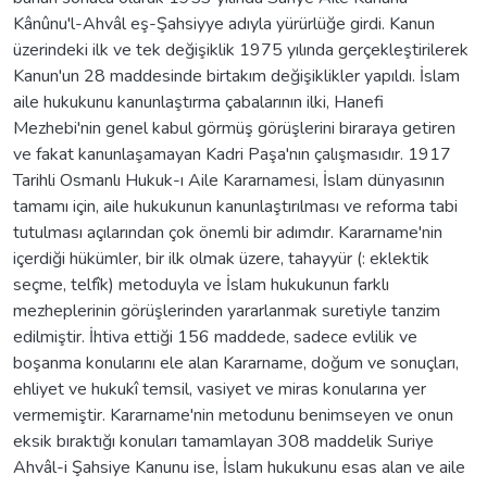
Kânûnu'l-Ahvâl eş-Şahsiyye adıyla yürürlüğe girdi. Kanun
üzerindeki ilk ve tek değişiklik 1975 yılında gerçekleştirilerek
Kanun'un 28 maddesinde birtakım değişiklikler yapıldı. İslam
aile hukukunu kanunlaştırma çabalarının ilki, Hanefi
Mezhebi'nin genel kabul görmüş görüşlerini biraraya getiren
ve fakat kanunlaşamayan Kadri Paşa'nın çalışmasıdır. 1917
Tarihli Osmanlı Hukuk-ı Aile Kararnamesi, İslam dünyasının
tamamı için, aile hukukunun kanunlaştırılması ve reforma tabi
tutulması açılarından çok önemli bir adımdır. Kararname'nin
içerdiği hükümler, bir ilk olmak üzere, tahayyür (: eklektik
seçme, telfîk) metoduyla ve İslam hukukunun farklı
mezheplerinin görüşlerinden yararlanmak suretiyle tanzim
edilmiştir. İhtiva ettiği 156 maddede, sadece evlilik ve
boşanma konularını ele alan Kararname, doğum ve sonuçları,
ehliyet ve hukukî temsil, vasiyet ve miras konularına yer
vermemiştir. Kararname'nin metodunu benimseyen ve onun
eksik bıraktığı konuları tamamlayan 308 maddelik Suriye
Ahvâl-i Şahsiye Kanunu ise, İslam hukukunu esas alan ve aile