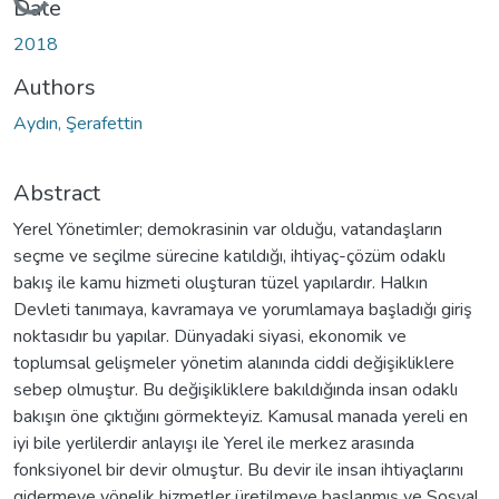
Loading...
Date
2018
Authors
Aydın, Şerafettin
Abstract
Yerel Yönetimler; demokrasinin var olduğu, vatandaşların
seçme ve seçilme sürecine katıldığı, ihtiyaç-çözüm odaklı
bakış ile kamu hizmeti oluşturan tüzel yapılardır. Halkın
Devleti tanımaya, kavramaya ve yorumlamaya başladığı giriş
noktasıdır bu yapılar. Dünyadaki siyasi, ekonomik ve
toplumsal gelişmeler yönetim alanında ciddi değişikliklere
sebep olmuştur. Bu değişikliklere bakıldığında insan odaklı
bakışın öne çıktığını görmekteyiz. Kamusal manada yereli en
iyi bile yerlilerdir anlayışı ile Yerel ile merkez arasında
fonksiyonel bir devir olmuştur. Bu devir ile insan ihtiyaçlarını
gidermeye yönelik hizmetler üretilmeye başlanmış ve Sosyal