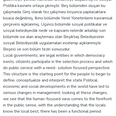
Politika kavramı ortaya çıkmıştır. Beş bölümden oluşan bu
çalışmada; Giriş olarak tez çalışması boyunca yapılacaklara
kısaca değinilmiş, İkinci bölümde Yerel Yönetimlerin kavramsal
çerçevesi açıklanmış, Üçüncü bölümde sosyal politikalar ve
sosyal belediyecilik nedir ve kapsamı nelerdir anlatılıp son
bölümde ise alan araştırması olan Beşiktaş Belediyesinin
sosyal Belediyecilik uygulamaları incelenip açıklanmıştır.
Beşinci ve son bölüm tezin sonucudur.
Local governments; are legal entities in which democracy
exists, citizents participate in the selection process and which
do public service with a need- solution focused perspective.
This structure is the starting point for the people to begin to
define, conceptualize and interpret the state.Political,
economic and social developments in the world have led to
serious changes in management. looking at these changes,
we see that the human-focused view comes to the forefront
in the public sense, with the understanding that the locals
know the local best, there has been a functional period