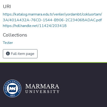
URI
https://katalog.marmara.edu.tr/veriler/yordambt/cokluortam/
3A/401A432A-76CD-1544-B906-2C234068ADAC.pdf
https://hdl.handle.net/11424/203418
Collections
Tezler
Full item page