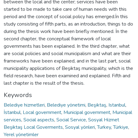
between the local and the center; services have been
started to be made to take care of human needs with this
period and the concept of social policy has emerged.İn this
study consisting of fifth parts, as an introduction, things to do
during the thesis work have been briefly mentioned. İn the
second chapter, the conceptual framework of local
governments has been explained. In the third chapter, what
are social policies and social municipalism and what are their
frameworks have been explained, and in the last part, social
municipality applications of Beşiktaş municipality, which is the
field research, have been examined and explained. Fifth and
last chapter is the result of the thesis.
Keywords
Belediye hizmetleri
,
Belediye yönetimi
,
Beşiktaş
,
Istanbul
,
İstanbul
,
Local government
,
Municipal government
,
Municipal
services
,
Social aspects
,
Social Service
,
Sosyal Hizmet
Beşiktaş Local Goverments
,
Sosyal yönleri
,
Turkey
,
Türkiye
,
Yerel yönetimler