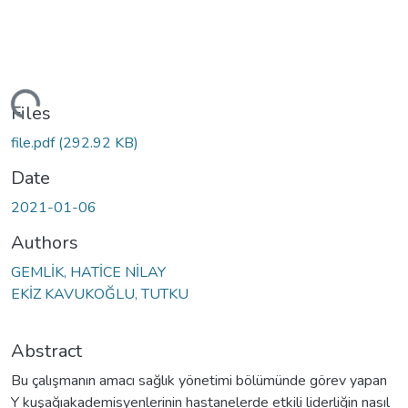
ding...
Files
file.pdf
(292.92 KB)
Date
2021-01-06
Authors
GEMLİK, HATİCE NİLAY
EKİZ KAVUKOĞLU, TUTKU
Abstract
Bu çalışmanın amacı sağlık yönetimi bölümünde görev yapan
Y kuşağıakademisyenlerinin hastanelerde etkili liderliğin nasıl