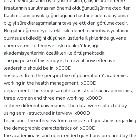
ortam vekoşullarının iyileştirilmesinin, çalışanlara ilerleme
fırsatlarının sunulmasının önemli olduğunudüşünmektedirler.
Katılımcıların büyük çoğunluğunun hastane lideri adaylarına
bilgiyi sürekliaraştırmalarını tavsiye ettikleri görülmektedir.
Bulgular öğrenmeye istekli, sıkı denetiminmotivasyonlarını
olumsuz etkilediğini düşünen, üstlerle ilişkilerinde güvene
önem veren, ilerlemeve ilişki odaklı Y kuşağı
akademisyenlerinin özellikleri ile örtüşmektedir.
The purpose of this study is to reveal how effective
leadership should be in_x000D_
hospitals from the perspective of generation Y academics
working in the health management_x000D_
department. The study sample consists of six academicians,
three women and three men working_x000D_
in three different universities. The data were collected by
using semi-structured interview_x000D_
technique. The interview form consists of questions regarding
the demographic characteristics of_x000D_
the academicians and open-ended questions prepared by the