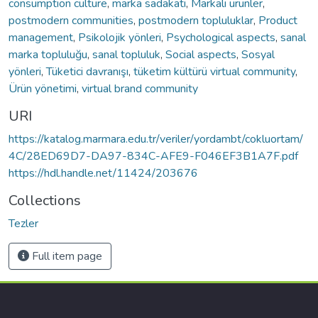
consumption culture
,
marka sadakati
,
Markalı ürünler
,
postmodern communities
,
postmodern topluluklar
,
Product
management
,
Psikolojik yönleri
,
Psychological aspects
,
sanal
marka topluluğu
,
sanal topluluk
,
Social aspects
,
Sosyal
yönleri
,
Tüketici davranışı
,
tüketim kültürü virtual community
,
Ürün yönetimi
,
virtual brand community
URI
https://katalog.marmara.edu.tr/veriler/yordambt/cokluortam/
4C/28ED69D7-DA97-834C-AFE9-F046EF3B1A7F.pdf
https://hdl.handle.net/11424/203676
Collections
Tezler
Full item page