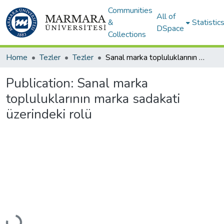
Communities
All of
&
Statistic
DSpace
Collections
Home
Tezler
Tezler
Sanal marka topluluklarının marka sadakati üzerindeki rolü
Publication:
Sanal marka
topluluklarının marka sadakati
üzerindeki rolü
Loading...