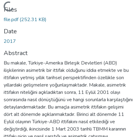
Loading...
Files
file.pdf
(252.31 KB)
Date
2017
Abstract
Bu makale, Türkiye-Amerika Birleşik Devletleri (ABD)
ilişkilerinin asimetrik bir ittifak olduğunu iddia etmekte ve bu
ittifakın yetmiş yıllık tarihsel perspektifinden özellikle son
yıllardaki gelişmelere yoğunlaşmaktadır. Makale, asimetrik
ittifakın niteliğini açıkladıktan sonra, 11 Eylül 2001 olayı
sonrasında nasıl dönüştüğünü ve hangi sorunlarla karşılaştığını
detaylandırmaktadır. Bu amaçla asimetrik ittifakın gelişimi
dört alt dönemde açıklanmaktadır. Birinci alt dönemde 11
Eylül olayının Türkiye-ABD ittifakını nasıl etkilediği ve
değiştirdiği, ikincisinde 1 Mart 2003 tarihli TBMM kararının
ittifakı niçin ve nasıl sarstığı ve asimetrik çatışmayı