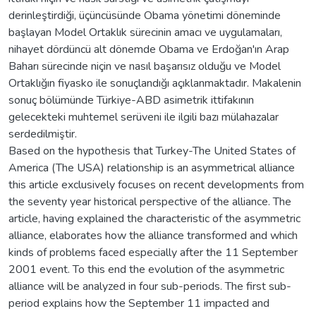
derinleştirdiği, üçüncüsünde Obama yönetimi döneminde
başlayan Model Ortaklık sürecinin amacı ve uygulamaları,
nihayet dördüncü alt dönemde Obama ve Erdoğan'ın Arap
Baharı sürecinde niçin ve nasıl başarısız olduğu ve Model
Ortaklığın fiyasko ile sonuçlandığı açıklanmaktadır. Makalenin
sonuç bölümünde Türkiye-ABD asimetrik ittifakının
gelecekteki muhtemel serüveni ile ilgili bazı mülahazalar
serdedilmiştir.
Based on the hypothesis that Turkey-The United States of
America (The USA) relationship is an asymmetrical alliance
this article exclusively focuses on recent developments from
the seventy year historical perspective of the alliance. The
article, having explained the characteristic of the asymmetric
alliance, elaborates how the alliance transformed and which
kinds of problems faced especially after the 11 September
2001 event. To this end the evolution of the asymmetric
alliance will be analyzed in four sub-periods. The first sub-
period explains how the September 11 impacted and