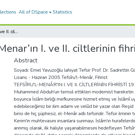
lections
All of DSpace
Statistics
Tefsiru’l-Menar’ın I. ve II. ciltlerinin fihristi
enar’ın I. ve II. ciltlerinin fihr
Abstract
Soyadı: Emel Yavuzoğlu lahiyat Tefsir Prof. Dr. Sadrettin G
Lisans - Haziran 2005 Tefsîru'l-Menâr, Fihrist
TEFSÎRU'L-MENÂR'IN I. VE II. CİLTLERİNİN FİHRİSTİ 19. 
Muhammed Abduh'un temsil ettikleri modernist hareketin s
boyunca İslâm birliği mefkuresine hizmet etmiş ve İslâmî u
edebileceğimiz bir ilim adamı ve velûd bir yazar olan Reşid
birisi de hiç şüphesiz, el-Menâr adlı tefsiridir. Tefsir ilmini
Kerim'in muhtevasını insanlara sunmayı, İslâm'ın hurafelerden
arınmış olarak, ilk haliyle yaşanabilmesini hedefleyen Tefsî