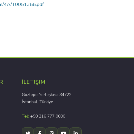
rtam/4A/T0051388.pdf
R
İLETIŞIM
Göztepe Yerleşkesi 34722
İstanbul, Türkiye
Tel:
+90 216 777 0000