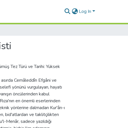
Log In
isti
ümüş Tez Türü ve Tarihi: Yüksek
asırda Cemâleddîn Efgâni ve
elefi yönünü vurgulayan, hayatı
yanışın öncülerinden kabul
 Rıza'nın en önemli eserlerinden
n teknik yönlerine dalmadan Kur'ân-ı
, bid'atlardan ve taklitçilikten
ru'l-Menâr, sadece yazıldığı