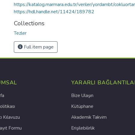
https://katalog.marmara.edu.tr/veriler/yordambt/cokluo
https://hdl.handle.net/11424/189782
Collections
Tezler
Full item page
UMSAL
YARARLI BAĞLANTILA
fa
Bize Ulaşın
olitikası
Kütüphane
cı Kılavuzu
Akademik Takvim
Kayıt Formu
Erişilebilirlik