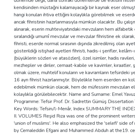
dönemde değil, daha sonraki dönemlerde de etkisini hissetti
kendisinden müstağni kalamayacağı bir kaynak eser olmuştur
hangi konuları ihtiva ettiğini kolaylıkla görebilmek ve eser
ancak fihristinin hazırlanmasıyla mümkün olacaktır. Bu çalışma
alınarak, eserin muhteviyatındaki mevzuların hem alfabetik
sıralandığı umumî mevzular ve mevzular fihristine ek olarak,
fihristi, eserde normal sırasının dışında zikredilmiş olan ayet
gösterildiği istişhad ayetleri fihristi, hadis-i şerifler, kelâm
(büyüklerin sözleri ve atasözleri), özel isimler, hadis ravileri,
mezhepler ve dinler, cemaat-kabile ve kavimler, kıraatler, şiir
olmak üzere, muhtelif konuların ve kavramların tefsirdeki ye
16 ayrı fihrist hazırlanmıştır. Böylelikle hem eserden en kol
edebilmek mümkün olacak, hem de müfessirin mevzuları ele
kolaylıkla görülebilecektir. Name and Surname: Emel Yav
Programme: Tefsir Prof. Dr. Sadrettin Gümüş Dissertation
Key Words: Tefsiru'l-Menâr, Index SUMMARY THE IND
II. VOLUMES Reşid Rıza was one of the prominent writers
'union of muslims'. He also emphasized the 'selefi' side
by Cemaleddin Efgani and Muhammed Abduh at the19. cen