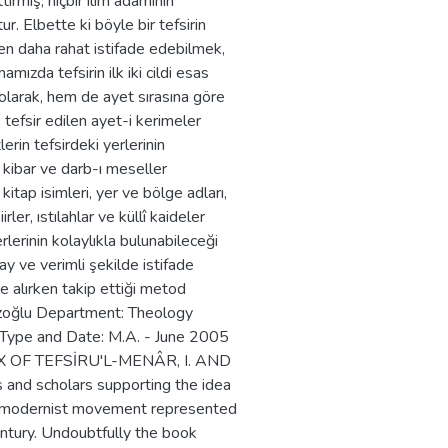
rmiş, hiçbir ilim adamının
. Elbette ki böyle bir tefsirin
den daha rahat istifade edebilmek,
mızda tefsirin ilk iki cildi esas
 olarak, hem de ayet sırasına göre
 tefsir edilen ayet-i kerimeler
lerin tefsirdeki yerlerinin
-ı kibar ve darb-ı meseller
 kitap isimleri, yer ve bölge adları,
ler, ıstılahlar ve küllî kaideler
rlerinin kolaylıkla bulunabileceği
ay ve verimli şekilde istifade
 alırken takip ettiği metod
uzoğlu Department: Theology
 Type and Date: M.A. - June 2005
EX OF TEFSİRU'L-MENÂR, I. AND
 and scholars supporting the idea
 of modernist movement represented
tury. Undoubtfully the book