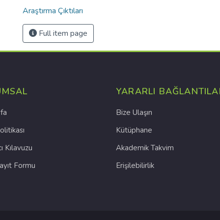
Araştırma Çıktıları
Full item page
UMSAL
YARARLI BAĞLANTILA
fa
Bize Ulaşın
olitikası
Kütüphane
cı Kılavuzu
Akademik Takvim
Kayıt Formu
Erişilebilirlik