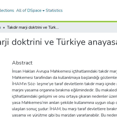
lections
All of DSpace
Statistics
ı
Takdir marji doktrini ve Türkiye anayasa mahkemesi açısından anlamı
rji doktrini ve Türkiye anay
Abstract
İnsan Hakları Avrupa Mahkemesi içtihatlarındaki takdir marj
Mahkemesi tarafından da kullanılmaya başlandığı gözlem
İHAM’ın Söz- leşme’ye taraf devletlerin takdir marjı içinde
marjını yasama organına bırakma eğilimindedir. Bu makale
içtihatlarındaki gelişimi ve onu ortaya çıkaran nedenler üz
yasa Mahkemesi’nin anılan şekilde kullanımına uygun olup 
ulaşılan sonuç şudur: İHAM, bu marjı taraf devletlere bırakma
yasama ve yürütme gibi bu marjdan yararlanabilir. Bu nede