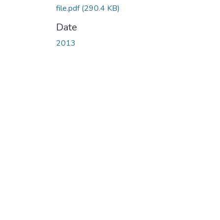
file.pdf
(290.4 KB)
Date
2013