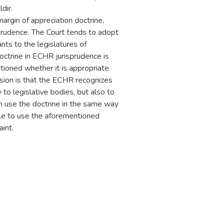
dir.
argin of appreciation doctrine,
prudence. The Court tends to adopt
nts to the legislatures of
doctrine in ECHR jurisprudence is
stioned whether it is appropriate
lusion is that the ECHR recognizes
 to legislative bodies, but also to
can use the doctrine in the same way
ible to use the aforementioned
int.