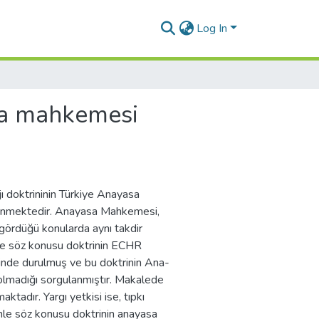
Log In
asa mahkemesi
ı doktrininin Türkiye Anayasa
lenmektedir. Anayasa Mahkemesi,
 gördüğü konularda aynı takdir
de söz konusu doktrinin ECHR
erinde durulmuş ve bu doktrinin Ana-
olmadığı sorgulanmıştır. Makalede
ktadır. Yargı yetkisi ise, tıpkı
nle söz konusu doktrinin anayasa