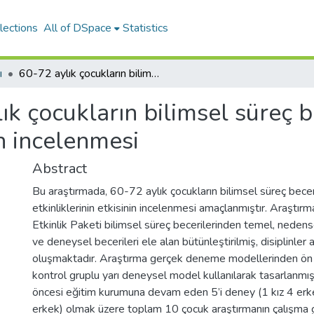
lections
All of DSpace
Statistics
ı
60-72 aylık çocukların bilimsel süreç becerilerine Stem-A etkinliklerinin etkisinin incelenmesi
ık çocukların bilimsel süreç 
in incelenmesi
Abstract
Bu araştırmada, 60-72 aylık çocukların bilimsel süreç bec
etkinliklerinin etkisinin incelenmesi amaçlanmıştır. Araştır
Etkinlik Paketi bilimsel süreç becerilerinden temel, nedens
ve deneysel becerileri ele alan bütünleştirilmiş, disiplinler 
oluşmaktadır. Araştırma gerçek deneme modellerinden ön
kontrol gruplu yarı deneysel model kullanılarak tasarlanmışt
öncesi eğitim kurumuna devam eden 5’i deney (1 kız 4 erkek
erkek) olmak üzere toplam 10 çocuk araştırmanın çalışma g