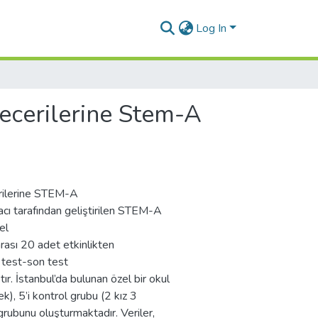
Log In
becerilerine Stem-A
erilerine STEM-A
macı tarafından geliştirilen STEM-A
el
arası 20 adet etkinlikten
 test-son test
ır. İstanbul’da bulunan özel bir okul
), 5’i kontrol grubu (2 kız 3
rubunu oluşturmaktadır. Veriler,