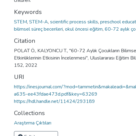
children.
Keywords
STEM
,
STEM-A
,
scientific process skills
,
preschool educat
bilimsel süreç becerileri
,
okul öncesi eğitim
,
60-72 aylık ço
Citation
POLAT Ö., KALYONCU T., "60-72 Aylık Çocukların Bilimse
Etkinliklerinin Etkisinin İncelenmesi", Uluslararası Eğitim Bil
152, 2022
URI
https://inesjournal.com/?mod=tammetin&makaleadi=&
a635-ee43fdae473d.pdf&key=63269
https://hdl.handle.net/11424/293189
Collections
Araştırma Çıktıları