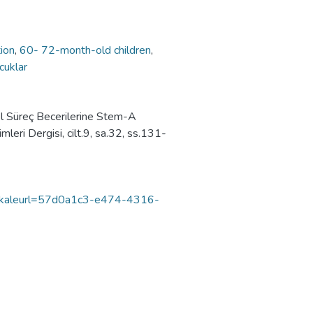
ion
,
60- 72-month-old children
,
cuklar
l Süreç Becerilerine Stem-A
imleri Dergisi, cilt.9, sa.32, ss.131-
makaleurl=57d0a1c3-e474-4316-