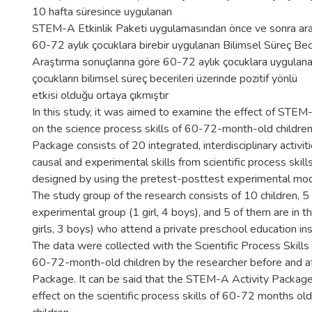
10 hafta süresince uygulanan
STEM-A Etkinlik Paketi uygulamasından önce ve sonra araş
60-72 aylık çocuklara birebir uygulanan Bilimsel Süreç Becer
Araştırma sonuçlarına göre 60-72 aylık çocuklara uygulan
çocukların bilimsel süreç becerileri üzerinde pozitif yönlü
etkisi olduğu ortaya çıkmıştır
In this study, it was aimed to examine the effect of STEM-
on the science process skills of 60-72-month-old childre
Package consists of 20 integrated, interdisciplinary activit
causal and experimental skills from scientific process skil
designed by using the pretest-posttest experimental mode
The study group of the research consists of 10 children, 5 
experimental group (1 girl, 4 boys), and 5 of them are in t
girls, 3 boys) who attend a private preschool education inst
The data were collected with the Scientific Process Skills
60-72-month-old children by the researcher before and a
Package. It can be said that the STEM-A Activity Package 
effect on the scientific process skills of 60-72 months old