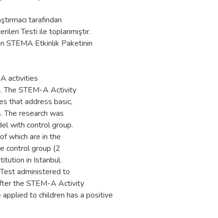
tırmacı tarafından
ileri Testi ile toplanmıştır.
an STEMA Etkinlik Paketinin
A activities
n. The STEM-A Activity
ies that address basic,
ls. The research was
l with control group.
of which are in the
he control group (2
itution in Istanbul.
 Test administered to
fter the STEM-A Activity
applied to children has a positive