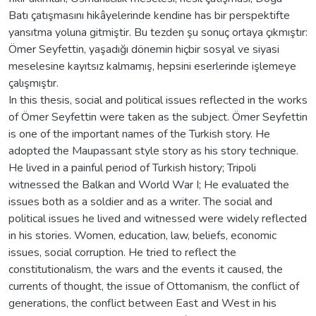
Batı çatışmasını hikâyelerinde kendine has bir perspektifte
yansıtma yoluna gitmiştir. Bu tezden şu sonuç ortaya çıkmıştır:
Ömer Seyfettin, yaşadığı dönemin hiçbir sosyal ve siyasi
meselesine kayıtsız kalmamış, hepsini eserlerinde işlemeye
çalışmıştır.
In this thesis, social and political issues reflected in the works
of Ömer Seyfettin were taken as the subject. Ömer Seyfettin
is one of the important names of the Turkish story. He
adopted the Maupassant style story as his story technique.
He lived in a painful period of Turkish history; Tripoli
witnessed the Balkan and World War I; He evaluated the
issues both as a soldier and as a writer. The social and
political issues he lived and witnessed were widely reflected
in his stories. Women, education, law, beliefs, economic
issues, social corruption. He tried to reflect the
constitutionalism, the wars and the events it caused, the
currents of thought, the issue of Ottomanism, the conflict of
generations, the conflict between East and West in his