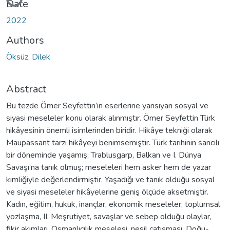
Date
2022
Authors
Öksüz, Dilek
Abstract
Bu tezde Ömer Seyfettin’in eserlerine yansıyan sosyal ve
siyasi meseleler konu olarak alınmıştır. Ömer Seyfettin Türk
hikâyesinin önemli isimlerinden biridir. Hikâye tekniği olarak
Maupassant tarzı hikâyeyi benimsemiştir. Türk tarihinin sancılı
bir döneminde yaşamış; Trablusgarp, Balkan ve I. Dünya
Savaşı’na tanık olmuş; meseleleri hem asker hem de yazar
kimliğiyle değerlendirmiştir. Yaşadığı ve tanık olduğu sosyal
ve siyasi meseleler hikâyelerine geniş ölçüde aksetmiştir.
Kadın, eğitim, hukuk, inançlar, ekonomik meseleler, toplumsal
yozlaşma, II. Meşrutiyet, savaşlar ve sebep olduğu olaylar,
fikir akımları, Osmanlıcılık meselesi, nesil çatışması, Doğu-