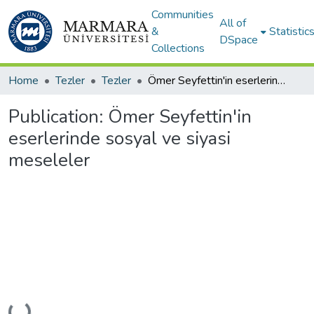
Communities
All of
&
Statistic
DSpace
Collections
Home
Tezler
Tezler
Ömer Seyfettin'in eserlerinde sosyal ve siyasi meseleler
Publication:
Ömer Seyfettin'in
eserlerinde sosyal ve siyasi
meseleler
Loading...