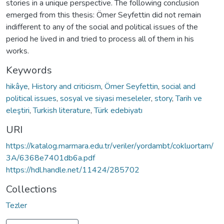
stories in a unique perspective. The following conclusion
emerged from this thesis: Ömer Seyfettin did not remain
indifferent to any of the social and political issues of the
period he lived in and tried to process all of them in his
works.
Keywords
hikâye
,
History and criticism
,
Ömer Seyfettin
,
social and
political issues
,
sosyal ve siyasi meseleler
,
story
,
Tarih ve
eleştiri
,
Turkish literature
,
Türk edebiyatı
URI
https://katalog.marmara.edu.tr/veriler/yordambt/cokluortam/
3A/6368e7401db6a.pdf
https://hdl.handle.net/11424/285702
Collections
Tezler