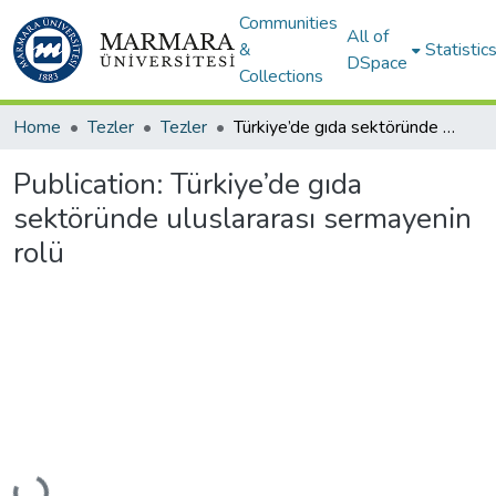
Communities
All of
&
Statistic
DSpace
Collections
Home
Tezler
Tezler
Türkiye’de gıda sektöründe uluslararası sermayenin rolü
Publication:
Türkiye’de gıda
sektöründe uluslararası sermayenin
rolü
Loading...