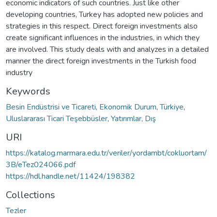
economic indicators of such countries. Just like other
developing countries, Turkey has adopted new policies and
strategies in this respect. Direct foreign investments also
create significant influences in the industries, in which they
are involved. This study deals with and analyzes in a detailed
manner the direct foreign investments in the Turkish food
industry
Keywords
Besin Endüstrisi ve Ticareti
,
Ekonomik Durum
,
Türkiye
,
Uluslararası Ticari Teşebbüsler
,
Yatırımlar, Dış
URI
https://katalog.marmara.edu.tr/veriler/yordambt/cokluortam/
3B/eTez024066.pdf
https://hdl.handle.net/11424/198382
Collections
Tezler