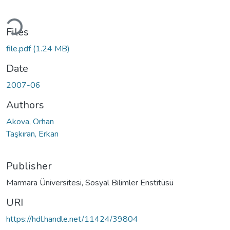
ading...
Files
file.pdf
(1.24 MB)
Date
2007-06
Authors
Akova, Orhan
Taşkıran, Erkan
Publisher
Marmara Üniversitesi, Sosyal Bilimler Enstitüsü
URI
https://hdl.handle.net/11424/39804