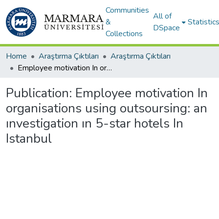
Communities
All of
&
Statistic
DSpace
Collections
Home
Araştırma Çıktıları
Araştırma Çıktıları
Employee motivation In organisations using outsoursing: an ınvestigation ın 5-star hotels In Istanbul
Publication:
Employee motivation In
organisations using outsoursing: an
ınvestigation ın 5-star hotels In
Istanbul