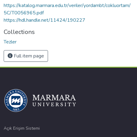
https://katalog.marmara.edu.tr/veriler/yordambt/cokluortam/
5C/T0056965.pdf
https://hdl.handle.net/11424/190227
Collections
Tezler
Full item page
Açık Erişim Sistemi