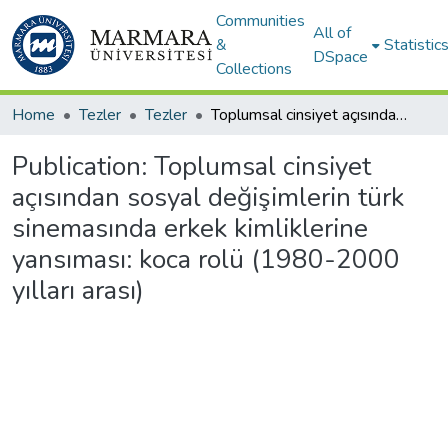
Communities
All of
&
Statistic
DSpace
Collections
Home
Tezler
Tezler
Toplumsal cinsiyet açısından sosyal değişimlerin türk sinemasında erkek kimliklerine yansıması: koca rolü (1980-2000 yılları arası)
Publication:
Toplumsal cinsiyet
açısından sosyal değişimlerin türk
sinemasında erkek kimliklerine
yansıması: koca rolü (1980-2000
yılları arası)