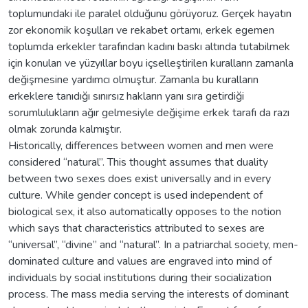
toplumundaki ile paralel olduğunu görüyoruz. Gerçek hayatın
zor ekonomik koşulları ve rekabet ortamı, erkek egemen
toplumda erkekler tarafından kadını baskı altında tutabilmek
için konulan ve yüzyıllar boyu içselleştirilen kuralların zamanla
değişmesine yardımcı olmuştur. Zamanla bu kuralların
erkeklere tanıdığı sınırsız hakların yanı sıra getirdiği
sorumlulukların ağır gelmesiyle değişime erkek tarafı da razı
olmak zorunda kalmıştır.
Historically, differences between women and men were
considered “natural”. This thought assumes that duality
between two sexes does exist universally and in every
culture. While gender concept is used independent of
biological sex, it also automatically opposes to the notion
which says that characteristics attributed to sexes are
“universal”, “divine” and “natural”. In a patriarchal society, men-
dominated culture and values are engraved into mind of
individuals by social institutions during their socialization
process. The mass media serving the interests of dominant