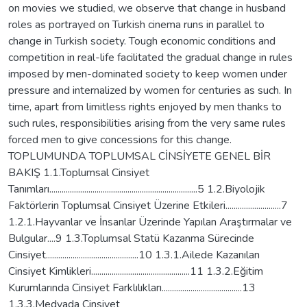
on movies we studied, we observe that change in husband
roles as portrayed on Turkish cinema runs in parallel to
change in Turkish society. Tough economic conditions and
competition in real-life facilitated the gradual change in rules
imposed by men-dominated society to keep women under
pressure and internalized by women for centuries as such. In
time, apart from limitless rights enjoyed by men thanks to
such rules, responsibilities arising from the very same rules
forced men to give concessions for this change.
TOPLUMUNDA TOPLUMSAL CİNSİYETE GENEL BİR
BAKIŞ 1.1.Toplumsal Cinsiyet
Tanımları........................................................................5 1.2.Biyolojik
Faktörlerin Toplumsal Cinsiyet Üzerine Etkileri...........................7
1.2.1.Hayvanlar ve İnsanlar Üzerinde Yapılan Araştırmalar ve
Bulgular....9 1.3.Toplumsal Statü Kazanma Sürecinde
Cinsiyet.............................................10 1.3.1.Ailede Kazanılan
Cinsiyet Kimlikleri................................................11 1.3.2.Eğitim
Kurumlarında Cinsiyet Farklılıkları.......................................13
1.3.3.Medyada Cinsiyet