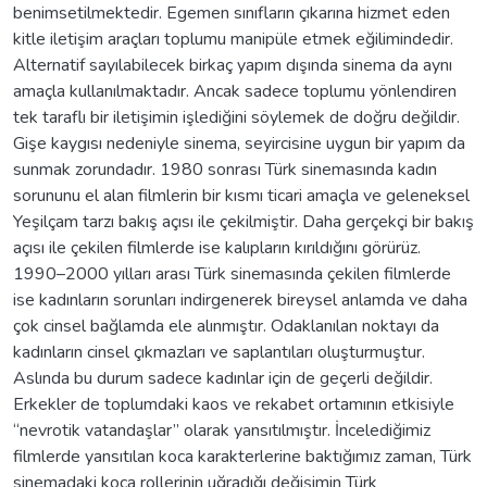
benimsetilmektedir. Egemen sınıfların çıkarına hizmet eden
kitle iletişim araçları toplumu manipüle etmek eğilimindedir.
Alternatif sayılabilecek birkaç yapım dışında sinema da aynı
amaçla kullanılmaktadır. Ancak sadece toplumu yönlendiren
tek taraflı bir iletişimin işlediğini söylemek de doğru değildir.
Gişe kaygısı nedeniyle sinema, seyircisine uygun bir yapım da
sunmak zorundadır. 1980 sonrası Türk sinemasında kadın
sorununu el alan filmlerin bir kısmı ticari amaçla ve geleneksel
Yeşilçam tarzı bakış açısı ile çekilmiştir. Daha gerçekçi bir bakış
açısı ile çekilen filmlerde ise kalıpların kırıldığını görürüz.
1990–2000 yılları arası Türk sinemasında çekilen filmlerde
ise kadınların sorunları indirgenerek bireysel anlamda ve daha
çok cinsel bağlamda ele alınmıştır. Odaklanılan noktayı da
kadınların cinsel çıkmazları ve saplantıları oluşturmuştur.
Aslında bu durum sadece kadınlar için de geçerli değildir.
Erkekler de toplumdaki kaos ve rekabet ortamının etkisiyle
“nevrotik vatandaşlar” olarak yansıtılmıştır. İncelediğimiz
filmlerde yansıtılan koca karakterlerine baktığımız zaman, Türk
sinemadaki koca rollerinin uğradığı değişimin Türk