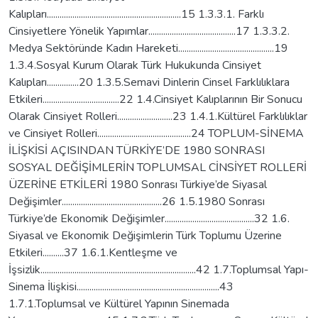
Kalıpları...............................................................15 1.3.3.1. Farklı
Cinsiyetlere Yönelik Yapımlar.........................................17 1.3.3.2.
Medya Sektöründe Kadın Hareketi.............................................19
1.3.4.Sosyal Kurum Olarak Türk Hukukunda Cinsiyet
Kalıpları...............20 1.3.5.Semavi Dinlerin Cinsel Farklılıklara
Etkileri....................................22 1.4.Cinsiyet Kalıplarının Bir Sonucu
Olarak Cinsiyet Rolleri..........................23 1.4.1.Kültürel Farklılıklar
ve Cinsiyet Rolleri............................................24 TOPLUM-SİNEMA
İLİŞKİSİ AÇISINDAN TÜRKİYE’DE 1980 SONRASI
SOSYAL DEĞİŞİMLERİN TOPLUMSAL CİNSİYET ROLLERİ
ÜZERİNE ETKİLERİ 1980 Sonrası Türkiye’de Siyasal
Değişimler...............................................26 1.5.1980 Sonrası
Türkiye’de Ekonomik Değişimler..........................................32 1.6.
Siyasal ve Ekonomik Değişimlerin Türk Toplumu Üzerine
Etkileri..........37 1.6.1.Kentleşme ve
İşsizlik.........................................................................42 1.7.Toplumsal Yapı-
Sinema İlişkisi...................................................................43
1.7.1.Toplumsal ve Kültürel Yapının Sinemada