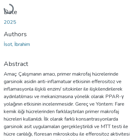
Loading...
Date
2025
Authors
İsot, İbrahim
Abstract
Amaç: Çalışmanın amacı, primer makrofaj hücrelerinde
garsinoik asidin anti-inflamatuar etkisinin efferositoz ve
inflamasyonla ilişkili enzim/ sitokinler ile ilişkilendirilerek
aydınlatılması ve mekanizmasına yönelik olarak PPAR-γ
yolağının etkisinin incelenmesidir. Gereç ve Yöntem: Fare
kemik iliği hücrelerinden farklılaştırılan primer makrofaj
hücreleri kullanıldı. İlk olarak farklı konsantrasyonlarda
garsinoik asit uygulamaları gerçekleştirildi ve MTT testi ile
hücre canlılığı, floresan mikroskobu ile efferositoz aktivitesi