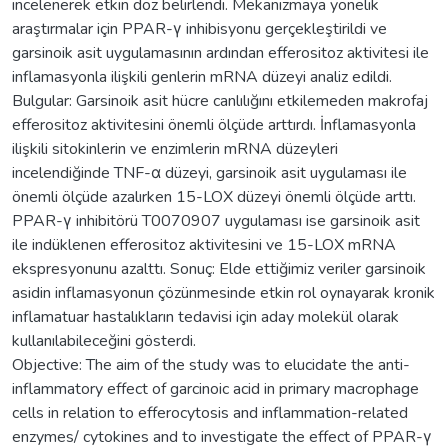
incelenerek etkin doz belirlendi. Mekanizmaya yönelik
araştırmalar için PPAR-γ inhibisyonu gerçekleştirildi ve
garsinoik asit uygulamasının ardından efferositoz aktivitesi ile
inflamasyonla ilişkili genlerin mRNA düzeyi analiz edildi.
Bulgular: Garsinoik asit hücre canlılığını etkilemeden makrofaj
efferositoz aktivitesini önemli ölçüde arttırdı. İnflamasyonla
ilişkili sitokinlerin ve enzimlerin mRNA düzeyleri
incelendiğinde TNF-α düzeyi, garsinoik asit uygulaması ile
önemli ölçüde azalırken 15-LOX düzeyi önemli ölçüde arttı.
PPAR-γ inhibitörü T0070907 uygulaması ise garsinoik asit
ile indüklenen efferositoz aktivitesini ve 15-LOX mRNA
ekspresyonunu azalttı. Sonuç: Elde ettiğimiz veriler garsinoik
asidin inflamasyonun çözünmesinde etkin rol oynayarak kronik
inflamatuar hastalıkların tedavisi için aday molekül olarak
kullanılabileceğini gösterdi.
Objective: The aim of the study was to elucidate the anti-
inflammatory effect of garcinoic acid in primary macrophage
cells in relation to efferocytosis and inflammation-related
enzymes/ cytokines and to investigate the effect of PPAR-γ