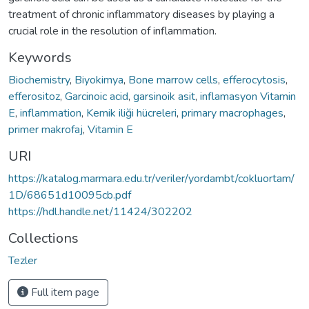
treatment of chronic inflammatory diseases by playing a
crucial role in the resolution of inflammation.
Keywords
Biochemistry
,
Biyokimya
,
Bone marrow cells
,
efferocytosis
,
efferositoz
,
Garcinoic acid
,
garsinoik asit
,
inflamasyon Vitamin
E
,
inflammation
,
Kemik iliği hücreleri
,
primary macrophages
,
primer makrofaj
,
Vitamin E
URI
https://katalog.marmara.edu.tr/veriler/yordambt/cokluortam/
1D/68651d10095cb.pdf
https://hdl.handle.net/11424/302202
Collections
Tezler
Full item page