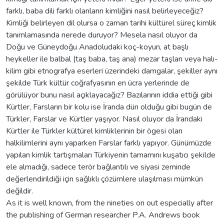
farklı, baba dili farklı olanların kimliğini nasıl belirleyeceğiz?
Kimliği belirleyen dil olursa o zaman tarihi kültürel süreç kimlik
tanımlamasında nerede duruyor? Mesela nasıl oluyor da
Doğu ve Güneydoğu Anadoludaki koç-koyun, at başlı
heykeller ile balbal (taş baba, taş ana) mezar taşları veya halı-
kilim gibi etnografya eserleri üzerindeki damgalar, şekiller aynı
şekilde Türk kültür coğrafyasının en ücra yerlerinde de
görülüyor bunu nasıl açıklayacağız? Bazılarının iddia ettiği gibi
Kürtler, Farsların bir kolu ise İranda dün olduğu gibi bugün de
Türkler, Farslar ve Kürtler yaşıyor. Nasıl oluyor da İrandaki
Kürtler ile Türkler kültürel kimliklerinin bir ögesi olan
halkilimlerini aynı yaparken Farslar farklı yapıyor. Günümüzde
yapılan kimlik tartışmaları Türkiyenin tamamını kuşatıcı şekilde
ele almadığı, sadece terör bağlantılı ve siyasi zeminde
değerlendirildiği için sağlıklı çözümlere ulaşılması mümkün
değildir.
As it is well known, from the nineties on out especially after
the publishing of German researcher P.A. Andrews book