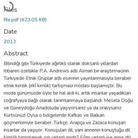
Loading...
Files
file.pdf
(423.05 KB)
Date
2013
Abstract
Bilindiği gibi Türkiyede ağırlıklı olarak doksanlı yıllardan
itibaren özellikle P.A. Andrews adlı Alman bir araştırmacının
Türkiyede Etnik Gruplar adlı eserinin yayınlanmasıyla beraber
etnik kimlik (ırkî kimlik) tartışması modası başlamıştır. Bu
moda günümüzde öyle bir hal aldı ki, artık insanlar yaşadıkları
coğrafyaya bağlı olarak tanımlanmaya başlandı. Mesela Doğu
ve Güneydoğu Anadoluda yaşıyorsanız ya da oralıysanız
Kürtsünüz! Oysa o bölgelerde Kafkas ve Balkan
göçmenleriyle beraber, Türkçe, Arapça ve Zazaca konuşan
insanlar da yaşıyor. Konuşulan dil, yani annenin konuştuğu dil
kimliği tanımlamak için yeterli midir? Eğer yeterli ise anne dili