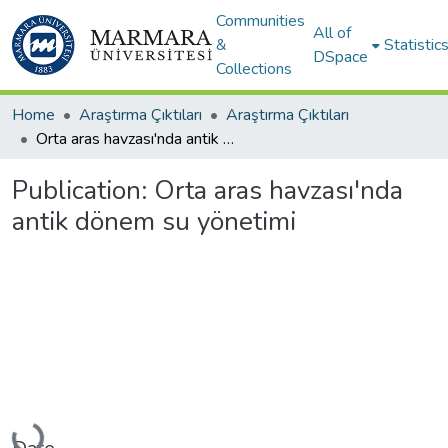
Communities
All of
&
Statistic
DSpace
Collections
Home
Araştırma Çıktıları
Araştırma Çıktıları
Orta aras havzası'nda antik dönem su yönetimi
Publication:
Orta aras havzası'nda
antik dönem su yönetimi
Loading...