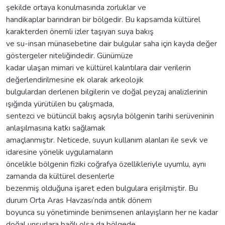
şekilde ortaya konulmasında zorluklar ve
handikaplar barındıran bir bölgedir. Bu kapsamda kültürel
karakterden önemli izler taşıyan suya bakış
ve su-insan münasebetine dair bulgular saha için kayda değer
göstergeler niteliğindedir. Günümüze
kadar ulaşan mimari ve kültürel kalıntılara dair verilerin
değerlendirilmesine ek olarak arkeolojik
bulgulardan derlenen bilgilerin ve doğal peyzaj analizlerinin
ışığında yürütülen bu çalışmada,
sentezci ve bütüncül bakış açısıyla bölgenin tarihi serüveninin
anlaşılmasına katkı sağlamak
amaçlanmıştır. Neticede, suyun kullanım alanları ile sevk ve
idaresine yönelik uygulamaların
öncelikle bölgenin fiziki coğrafya özellikleriyle uyumlu, aynı
zamanda da kültürel desenlerle
bezenmiş olduğuna işaret eden bulgulara erişilmiştir. Bu
durum Orta Aras Havzası’nda antik dönem
boyunca su yönetiminde benimsenen anlayışların her ne kadar
doğal unsurlara bağlı olsa da bölgede