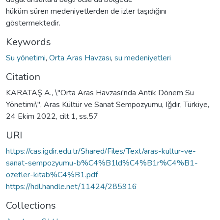
hüküm süren medeniyetlerden de izler taşıdığını
göstermektedir.
Keywords
Su yönetimi
,
Orta Aras Havzası
,
su medeniyetleri
Citation
KARATAŞ A., \"Orta Aras Havzası'nda Antik Dönem Su
Yönetimi\", Aras Kültür ve Sanat Sempozyumu, Iğdır, Türkiye,
24 Ekim 2022, cilt.1, ss.57
URI
https://cas.igdir.edu.tr/Shared/Files/Text/aras-kultur-ve-
sanat-sempozyumu-b%C4%B1ld%C4%B1r%C4%B1-
ozetler-kitab%C4%B1.pdf
https://hdl.handle.net/11424/285916
Collections