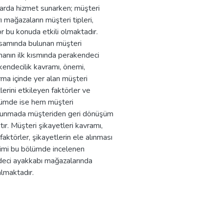
larda hizmet sunarken; müşteri
ı mağazaların müşteri tipleri,
ör bu konuda etkili olmaktadır.
psamında bulunan müşteri
şmanın ilk kısmında perakendeci
kendecilik kavramı, önemi,
ma içinde yer alan müşteri
lerini etkileyen faktörler ve
 bölümde ise hem müşteri
i sunmada müşteriden geri dönüşüm
ır. Müşteri şikayetleri kavramı,
faktörler, şikayetlerin ele alınması
işimi bu bölümde incelenen
deci ayakkabı mağazalarında
almaktadır.