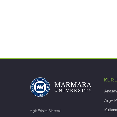
KUR
Anasay
Arşiv P
Kullanı
Açık Erişim Sistemi