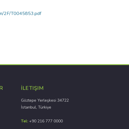
rtam/2F/T0045853.pdf
R
İLETIŞIM
Göztepe Yerleşkesi 34722
İstanbul, Türkiye
Tel:
+90 216 777 0000