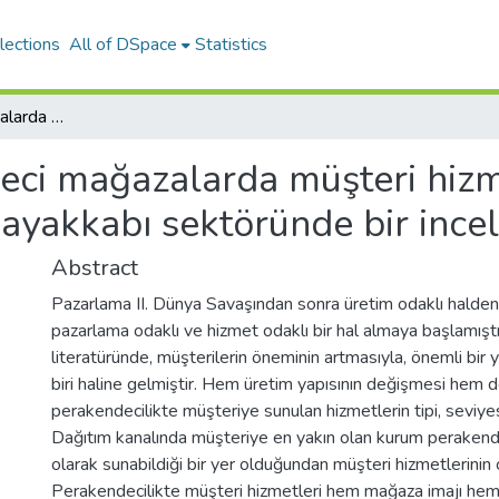
lections
All of DSpace
Statistics
Perakendeci mağazalarda müşteri hizmetleri kapsamında müşteri şikayetleri ve ayakkabı sektöründe bir inceleme
eci mağazalarda müşteri hizm
e ayakkabı sektöründe bir inc
Abstract
Pazarlama II. Dünya Savaşından sonra üretim odaklı halden 
pazarlama odaklı ve hizmet odaklı bir hal almaya başlamışt
literatüründe, müşterilerin öneminin artmasıyla, önemli bi
biri haline gelmiştir. Hem üretim yapısının değişmesi hem 
perakendecilikte müşteriye sunulan hizmetlerin tipi, seviyesi
Dağıtım kanalında müşteriye en yakın olan kurum perakendeci
olarak sunabildiği bir yer olduğundan müşteri hizmetlerinin ç
Perakendecilikte müşteri hizmetleri hem mağaza imajı hem d