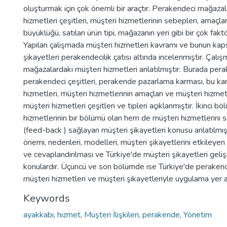
oluşturmak için çok önemli bir araçtır. Perakendeci mağaza
hizmetleri çeşitleri, müşteri hizmetlerinin sebepleri, amaçlar
büyüklüğü, satılan ürün tipi, mağazanın yeri gibi bir çok fakt
Yapılan çalışmada müşteri hizmetleri kavramı ve bunun ka
şikayetleri perakendecilik çatısı altında incelenmiştir. Çalı
mağazalardaki müşteri hizmetleri anlatılmıştır. Burada pera
perakendeci çeşitleri, perakende pazarlama karması, bu kar
hizmetleri, müşteri hizmetlerinin amaçları ve müşteri hizmet
müşteri hizmetleri çeşitleri ve tipleri açıklanmıştır. İkinci
hizmetlerinin bir bölümü olan hem de müşteri hizmetlerin
(feed-back ) sağlayan müşteri şikayetleri konusu anlatılmışt
önemi, nedenleri, modelleri, müşteri şikayetlerini etkileyen 
ve cevaplandırılması ve Türkiye'de müşteri şikayetleri gel
konulardır. Üçüncü ve son bölümde ise Türkiye'de peraken
müşteri hizmetleri ve müşteri şikayetleriyle uygulama yer 
Keywords
ayakkabı
,
hizmet
,
Müşteri İlişkileri
,
perakende
,
Yönetim