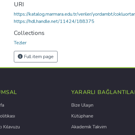
URI
https://katalog.marmara.edu.tr/veriler/yordambt/cokluo
https://hdl.handle.net/11424/188375
Collections
Tezler
Full item page
UMSAL
YARARLI BAĞLANTILA
fa
Bize Ulaşın
olitikası
Kütüphane
cı Kılavuzu
Akademik Takvim